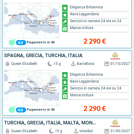
Eleganza Britannica
Nave Leggendaria
Servizio in camera 24 ore su 24
Mance incluse
2 290 €
Pagamento in 4X
SPAGNA, GRECIA, TURCHIA, ITALIA
Queen Elizabeth
15 g
Barcellona
01/10/2027
Eleganza Britannica
Nave Leggendaria
Servizio in camera 24 ore su 24
Mance incluse
2 290 €
Pagamento in 4X
TURCHIA, GRECIA, ITALIA, MALTA, MONTENEGRO, CROAZIA
Queen Elizabeth
15 g
Istanbul
21/05/2027