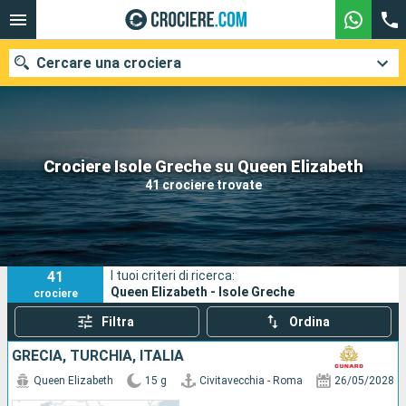
Cercare una crociera
Le nostre destinazioni
Crociere Isole Greche su Queen Elizabeth
41 crociere trovate
Mesi di partenza
Porti
Compagnie
41
I tuoi criteri di ricerca:
Ricerca
Queen Elizabeth - Isole Greche
crociere
Filtra
Ordina
GRECIA, TURCHIA, ITALIA
Queen Elizabeth
15 g
Civitavecchia - Roma
26/05/2028