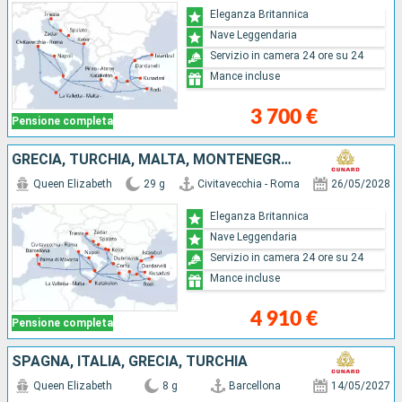
Eleganza Britannica
Nave Leggendaria
Servizio in camera 24 ore su 24
Mance incluse
3 700 €
Pensione completa
GRECIA, TURCHIA, MALTA, MONTENEGRO, CROAZIA, ITALIA, MAIORCA, SPAGNA
Queen Elizabeth
29 g
Civitavecchia - Roma
26/05/2028
Eleganza Britannica
Nave Leggendaria
Servizio in camera 24 ore su 24
Mance incluse
4 910 €
Pensione completa
SPAGNA, ITALIA, GRECIA, TURCHIA
Queen Elizabeth
8 g
Barcellona
14/05/2027