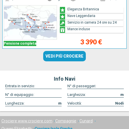
Eleganza Britannica
Nave Leggendaria
Servizio in camera 24 ore su 24
Mance incluse
3 390 €
Pensione completa
VEDI PIÙ CROCIERE
Info Navi
Entrata in servizio:
N° di passeggeri:
N° di equipaggio:
Larghezza:
m
Lunghezza:
m
Velocità:
Nodi
Crociere www.crociere.com
Compagnie
Cunard
Queen Elizabeth
Crociere Isole Greche