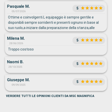
Pasquale M.
5
05/07/2026
Ottime e coinvolgenti.L equipaggio è sempre gentile e
disponibili sempre sorridenti e presenti ognuno in base al
suo ruolo,a iniziare dalla preparazione della stanza,alle
ragazze del servizio ristorante,a quelli del buffet,ottima
Milena M.
organizzazione,se potessi dare più di 10 avrei dato molto di
5
più e inoltre la figura di Juli è stata essenziale lei è
28/06/2026
bravissima gentilissima e disponibile
Troppo costoso
Naomi B.
5
28/10/2025
Giuseppe M.
5
09/09/2025
VERDERE TUTTI LE OPINIONI CLIENTI DA MSC MAGNIFICA