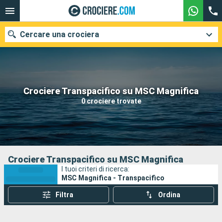
Cercare una crociera
Le nostre destinazioni
Crociere Transpacifico su MSC Magnifica
0 crociere trovate
Mesi di partenza
Porti
Compagnie
Ricerca
Crociere Transpacifico su MSC Magnifica
I tuoi criteri di ricerca:
MSC Magnifica - Transpacifico
Filtra
Ordina