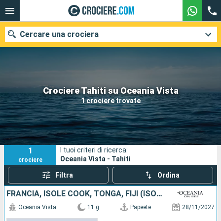
Cercare una crociera
Le nostre destinazioni
Crociere Tahiti su Oceania Vista
1 crociere trovate
Mesi di partenza
Porti
Compagnie
1
I tuoi criteri di ricerca:
Ricerca
Oceania Vista - Tahiti
crociere
Filtra
Ordina
FRANCIA, ISOLE COOK, TONGA, FIJI (ISOLE)
Oceania Vista
11 g
Papeete
28/11/2027