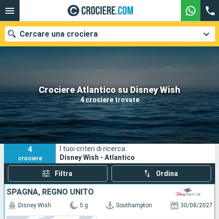
Cercare una crociera
Le nostre destinazioni
Crociere Atlantico su Disney Wish
4 crociere trovate
Mesi di partenza
Porti
Compagnie
4
I tuoi criteri di ricerca:
Ricerca
Disney Wish - Atlantico
crociere
Filtra
Ordina
SPAGNA, REGNO UNITO
Disney Wish
5 g
Southampton
30/08/2027