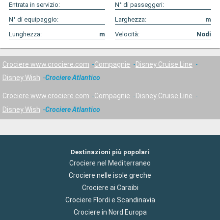
Entrata in servizio:
N° di passeggeri:
N° di equipaggio:
Larghezza:
m
Lunghezza:
m
Velocità:
Nodi
Crociere www.crociere.com
Compagnie
Disney Cruise Line
Disney Wish
Crociere Atlantico
Crociere www.crociere.com
Compagnie
Disney Cruise Line
Disney Wish
Crociere Atlantico
Destinazioni più popolari
Crociere nel Mediterraneo
Crociere nelle isole greche
Crociere ai Caraibi
Crociere Flordi e Scandinavia
Crociere in Nord Europa