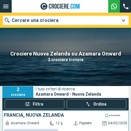
Cercare una crociera
Le nostre destinazioni
Crociere Nuova Zelanda su Azamara Onward
2 crociere trovate
Mesi di partenza
Porti
Compagnie
2
I tuoi criteri di ricerca:
Ricerca
Azamara Onward - Nuova Zelanda
crociere
Filtra
Ordina
FRANCIA, NUOVA ZELANDA
Azamara Onward
12 g
Papeete
04/02/2028