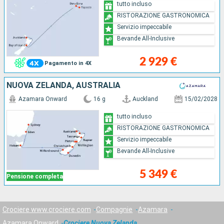
tutto incluso
RISTORAZIONE GASTRONOMICA
Servizio impeccabile
Bevande All-Inclusive
2 929 €
Pagamento in 4X
NUOVA ZELANDA, AUSTRALIA
Azamara Onward
16 g
Auckland
15/02/2028
tutto incluso
RISTORAZIONE GASTRONOMICA
Servizio impeccabile
Bevande All-Inclusive
5 349 €
Pensione completa
Crociere www.crociere.com
Compagnie
Azamara
Azamara Onward
Crociere Nuova Zelanda