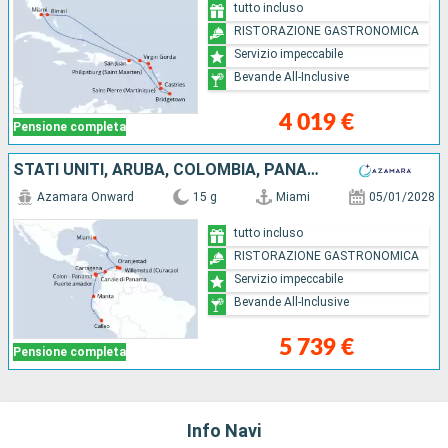
tutto incluso
RISTORAZIONE GASTRONOMICA
Servizio impeccabile
Bevande All-Inclusive
4 019 €
Pensione completa
STATI UNITI, ARUBA, COLOMBIA, PANAMA, EQUATORE, PERÙ
Azamara Onward
15 g
Miami
05/01/2028
tutto incluso
RISTORAZIONE GASTRONOMICA
Servizio impeccabile
Bevande All-Inclusive
5 739 €
Pensione completa
Info Navi