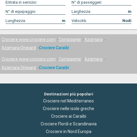
Entrata in servizio:
N° di passeggeri:
N° di equipaggio:
Larghezza:
m
Lunghezza:
m
Velocità:
Nodi
Crociere www.crociere.com
Compagnie
Azamara
Azamara Onward
Crociere Caraibi
Crociere www.crociere.com
Compagnie
Azamara
Azamara Onward
Crociere Caraibi
Destinazioni più popolari
Crociere nel Mediterraneo
Crociere nelle isole greche
Crociere ai Caraibi
Crociere Flordi e Scandinavia
Crociere in Nord Europa