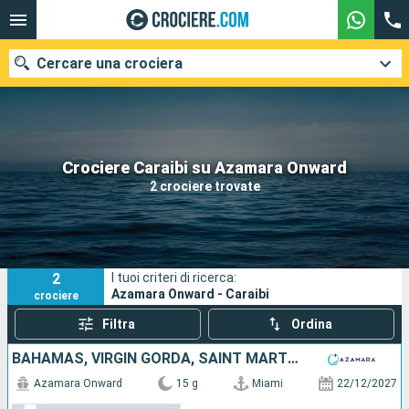
Cercare una crociera
Le nostre destinazioni
Crociere Caraibi su Azamara Onward
2 crociere trovate
Mesi di partenza
Porti
Compagnie
2
I tuoi criteri di ricerca:
Ricerca
Azamara Onward - Caraibi
crociere
Filtra
Ordina
BAHAMAS, VIRGIN GORDA, SAINT MARTIN, MARTINICA, SANTA LUCIA, BARBADOS, PORTORICO, STATI UNITI
Azamara Onward
15 g
Miami
22/12/2027