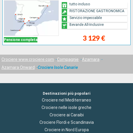
tutto incluso
RISTORAZIONE GASTRONOMICA
Servizio impeccabile
Bevande All-Inclusive
3 129 €
Pensione completa
Crociere www.crociere.com
Compagnie
Azamara
Azamara Onward
Crociere Isole Canarie
Destinazioni più popolari
Crociere nel Mediterraneo
Crociere nelle isole greche
Crociere ai Caraibi
Crociere Flordi e Scandinavia
Crociere in Nord Europa