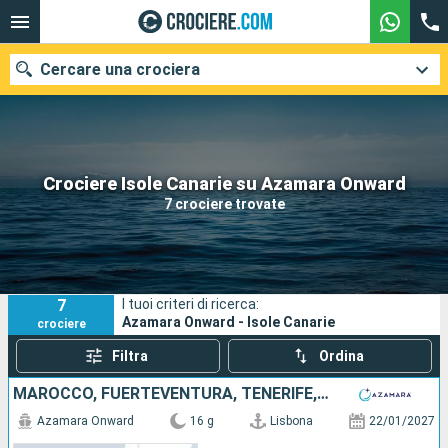
Cercare una crociera
Le nostre destinazioni
Crociere Isole Canarie su Azamara Onward
7 crociere trovate
Mesi di partenza
Porti
Compagnie
7
I tuoi criteri di ricerca:
Ricerca
Azamara Onward - Isole Canarie
crociere
Filtra
Ordina
MAROCCO, FUERTEVENTURA, TENERIFE, SPAGNA, LANZAROTE, PORTOGALLO
Azamara Onward
16 g
Lisbona
22/01/2027