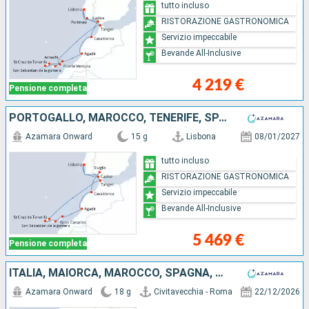
tutto incluso
RISTORAZIONE GASTRONOMICA
Servizio impeccabile
Bevande All-Inclusive
4 219 €
Pensione completa
PORTOGALLO, MAROCCO, TENERIFE, SPAGNA, LANZAROTE
Azamara Onward
15 g
Lisbona
08/01/2027
tutto incluso
RISTORAZIONE GASTRONOMICA
Servizio impeccabile
Bevande All-Inclusive
5 469 €
Pensione completa
ITALIA, MAIORCA, MAROCCO, SPAGNA, PORTOGALLO
Azamara Onward
18 g
Civitavecchia - Roma
22/12/2026