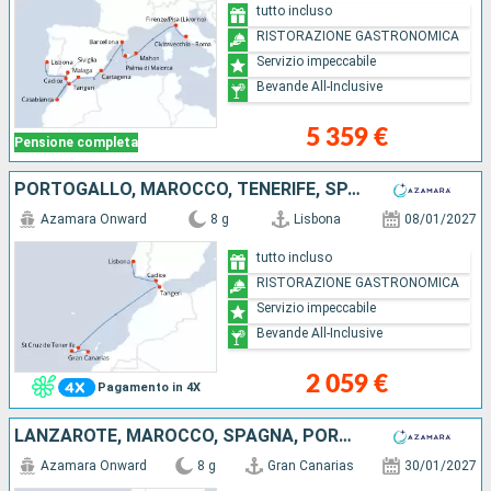
tutto incluso
RISTORAZIONE GASTRONOMICA
Servizio impeccabile
Bevande All-Inclusive
5 359 €
Pensione completa
PORTOGALLO, MAROCCO, TENERIFE, SPAGNA
Azamara Onward
8 g
Lisbona
08/01/2027
tutto incluso
RISTORAZIONE GASTRONOMICA
Servizio impeccabile
Bevande All-Inclusive
2 059 €
Pagamento in 4X
LANZAROTE, MAROCCO, SPAGNA, PORTOGALLO
Azamara Onward
8 g
Gran Canarias
30/01/2027