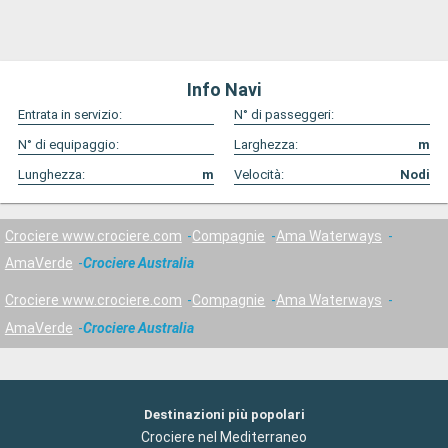
Info Navi
Entrata in servizio:
N° di passeggeri:
N° di equipaggio:
Larghezza:
m
Lunghezza:
m
Velocità:
Nodi
Crociere www.crociere.com
Compagnie
Ama Waterways
AmaVerde
Crociere Australia
Crociere www.crociere.com
Compagnie
Ama Waterways
AmaVerde
Crociere Australia
Destinazioni più popolari
Crociere nel Mediterraneo