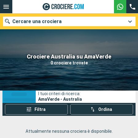
Cercare una crociera
Le nostre destinazioni
Crociere Australia su AmaVerde
0 crociere trovate
Mesi di partenza
Porti
Compagnie
I tuoi criteri di ricerca:
Ricerca
AmaVerde - Australia
Filtra
Ordina
Attualmente nessuna crociera è disponibile.