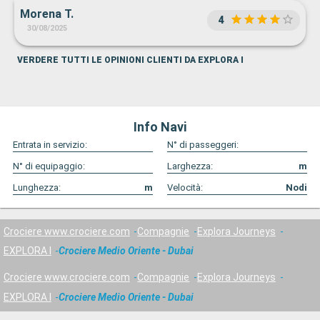
Morena T.
4
30/08/2025
VERDERE TUTTI LE OPINIONI CLIENTI DA EXPLORA I
Info Navi
Entrata in servizio:
N° di passeggeri:
N° di equipaggio:
Larghezza:
m
Lunghezza:
m
Velocità:
Nodi
Crociere www.crociere.com
Compagnie
Explora Journeys
EXPLORA I
Crociere Medio Oriente - Dubai
Crociere www.crociere.com
Compagnie
Explora Journeys
EXPLORA I
Crociere Medio Oriente - Dubai