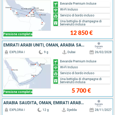
Bevande Premium Incluse
Wi-Fi Incluso
Servizio di bordo incluso
Una bottiglia di champagne di
benvenuto inclusa
12 850 €
Pensione completa
EMIRATI ARABI UNITI, OMAN, ARABIA SAUDITA
EXPLORA I
9 g
Dubai
26/02/2028
Bevande Premium Incluse
Wi-Fi Incluso
Servizio di bordo incluso
Una bottiglia di champagne di
benvenuto inclusa
5 700 €
Pensione completa
ARABIA SAUDITA, OMAN, EMIRATI ARABI UNITI
EXPLORA I
12 g
Djedda
28/11/2027