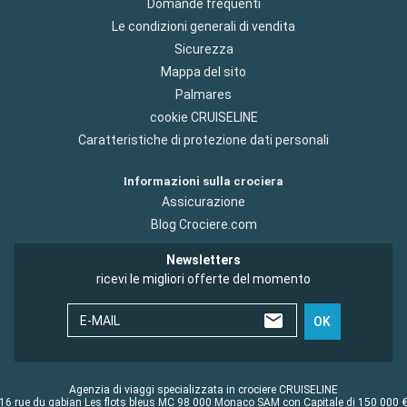
Domande frequenti
Le condizioni generali di vendita
Sicurezza
Mappa del sito
Palmares
cookie CRUISELINE
Caratteristiche di protezione dati personali
Informazioni sulla crociera
Assicurazione
Blog Crociere.com
Newsletters
ricevi le migliori offerte del momento
E-MAIL
OK
Agenzia di viaggi specializzata in crociere CRUISELINE
16 rue du gabian Les flots bleus MC 98 000 Monaco SAM con Capitale di 150 000 