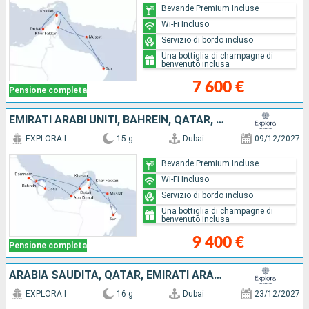
Bevande Premium Incluse
Wi-Fi Incluso
Servizio di bordo incluso
Una bottiglia di champagne di
benvenuto inclusa
7 600 €
Pensione completa
EMIRATI ARABI UNITI, BAHREIN, QATAR, ARABIA SAUDITA, OMAN
EXPLORA I
15 g
Dubai
09/12/2027
Bevande Premium Incluse
Wi-Fi Incluso
Servizio di bordo incluso
Una bottiglia di champagne di
benvenuto inclusa
9 400 €
Pensione completa
ARABIA SAUDITA, QATAR, EMIRATI ARABI UNITI, OMAN
EXPLORA I
16 g
Dubai
23/12/2027