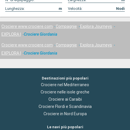
Lunghezza:
m
Velocità:
Nodi
Crociere www.crociere.com
Compagnie
Explora Journeys
EXPLORA I
Crociere Giordania
Crociere www.crociere.com
Compagnie
Explora Journeys
EXPLORA I
Crociere Giordania
Destinazioni più popolari
Crociere nel Mediterraneo
Crociere nelle isole greche
Crociere ai Caraibi
Crociere Flordi e Scandinavia
Crociere in Nord Europa
Le navi più popolari