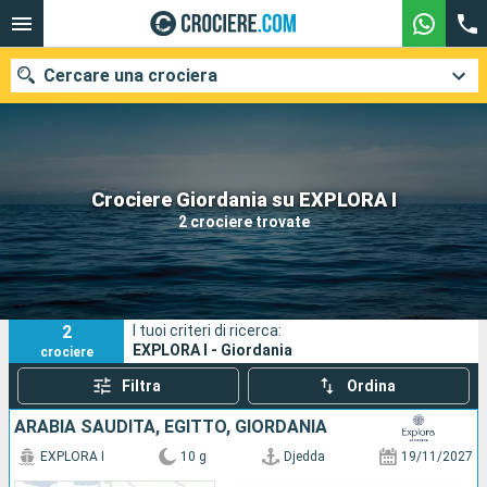
Cercare una crociera
Le nostre destinazioni
Crociere Giordania su EXPLORA I
2 crociere trovate
Mesi di partenza
Porti
Compagnie
2
I tuoi criteri di ricerca:
Ricerca
EXPLORA I - Giordania
crociere
Filtra
Ordina
ARABIA SAUDITA, EGITTO, GIORDANIA
EXPLORA I
10 g
Djedda
19/11/2027