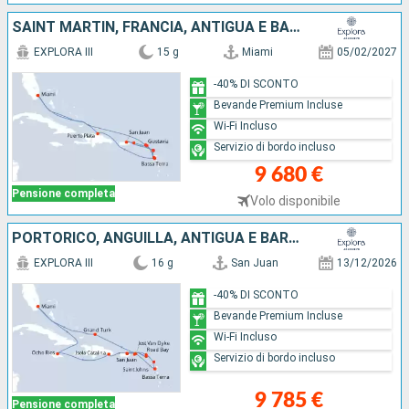
SAINT MARTIN, FRANCIA, ANTIGUA E BARBUDA, PORTORICO, GUADALUPA, REPUBBLICA DOMINICANA, STATI UNITI
EXPLORA III
15 g
Miami
05/02/2027
-40% DI SCONTO
Bevande Premium Incluse
Wi-Fi Incluso
Servizio di bordo incluso
9 680 €
Pensione completa
Volo disponibile
PORTORICO, ANGUILLA, ANTIGUA E BARBUDA, GUADALUPA, ISOLE TURKS E CAICOS, GIAMAICA, REPUBBLICA DOMINICANA, JOST VAN DYKE, SAINT MARTIN, STATI UNITI
EXPLORA III
16 g
San Juan
13/12/2026
-40% DI SCONTO
Bevande Premium Incluse
Wi-Fi Incluso
Servizio di bordo incluso
9 785 €
Pensione completa