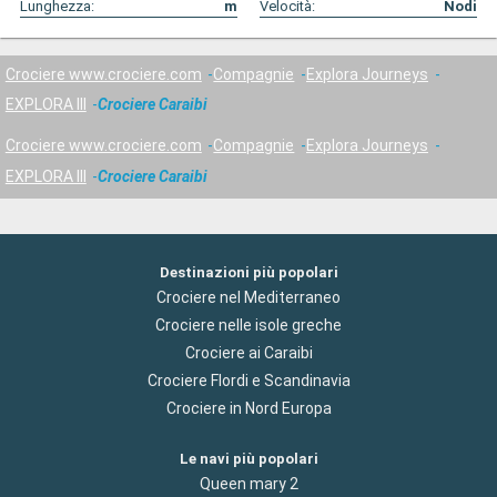
Lunghezza:
m
Velocità:
Nodi
Crociere www.crociere.com
Compagnie
Explora Journeys
EXPLORA III
Crociere Caraibi
Crociere www.crociere.com
Compagnie
Explora Journeys
EXPLORA III
Crociere Caraibi
Destinazioni più popolari
Crociere nel Mediterraneo
Crociere nelle isole greche
Crociere ai Caraibi
Crociere Flordi e Scandinavia
Crociere in Nord Europa
Le navi più popolari
Queen mary 2