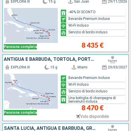
EXPLORA III
15 g
San Juan
29/11/2026
-40% DI SCONTO
Bevande Premium Incluse
Wi-Fi Incluso
Servizio di bordo incluso
8 435 €
Pensione completa
ANTIGUA E BARBUDA, TORTOLA, PORTORICO, FRANCIA, GUADALUPA, STATI UNITI
EXPLORA III
15 g
Miami
29/03/2027
Bevande Premium Incluse
Wi-Fi Incluso
Servizio di bordo incluso
Una bottiglia di champagne di
benvenuto inclusa
8 470 €
Pensione completa
Volo disponibile
SANTA LUCIA, ANTIGUA E BARBUDA, GRENADA, FRANCIA, STATI UNITI, BARBADOS, MARTINICA, GUADALUPA, SAINT-VINCENT E LE GRENADINE