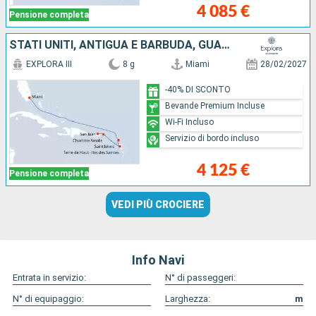
4 085 €
Pensione completa
STATI UNITI, ANTIGUA E BARBUDA, GUADALUPA, PORTORICO
EXPLORA III
8 g
Miami
28/02/2027
-40% DI SCONTO
Bevande Premium Incluse
Wi-Fi Incluso
Servizio di bordo incluso
4 125 €
Pensione completa
VEDI PIÙ CROCIERE
Info Navi
Entrata in servizio:
N° di passeggeri:
N° di equipaggio:
Larghezza:
m