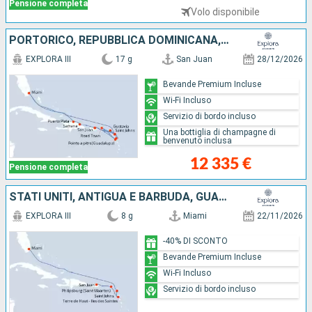
Pensione completa
Volo disponibile
PORTORICO, REPUBBLICA DOMINICANA, STATI UNITI, ANTIGUA E BARBUDA, FRANCIA, TORTOLA, GUADALUPA
EXPLORA III
17 g
San Juan
28/12/2026
Bevande Premium Incluse
Wi-Fi Incluso
Servizio di bordo incluso
Una bottiglia di champagne di
benvenuto inclusa
12 335 €
Pensione completa
STATI UNITI, ANTIGUA E BARBUDA, GUADALUPA, SAINT MARTIN, PORTORICO
EXPLORA III
8 g
Miami
22/11/2026
-40% DI SCONTO
Bevande Premium Incluse
Wi-Fi Incluso
Servizio di bordo incluso