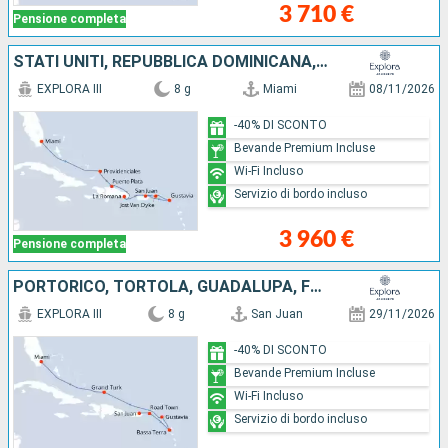
3 710 €
Pensione completa
STATI UNITI, REPUBBLICA DOMINICANA, JOST VAN DYKE, FRANCIA, PORTORICO
EXPLORA III
8 g
Miami
08/11/2026
-40% DI SCONTO
Bevande Premium Incluse
Wi-Fi Incluso
Servizio di bordo incluso
3 960 €
Pensione completa
PORTORICO, TORTOLA, GUADALUPA, FRANCIA, ISOLE TURKS E CAICOS, STATI UNITI
EXPLORA III
8 g
San Juan
29/11/2026
-40% DI SCONTO
Bevande Premium Incluse
Wi-Fi Incluso
Servizio di bordo incluso