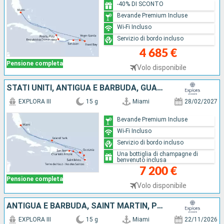
-40% DI SCONTO
Bevande Premium Incluse
Wi-Fi Incluso
Servizio di bordo incluso
4 685 €
Pensione completa
Volo disponibile
STATI UNITI, ANTIGUA E BARBUDA, GUADALUPA, PORTORICO, SAINT MARTIN, FRANCIA, ISOLE TURKS E CAICOS
EXPLORA III
15 g
Miami
28/02/2027
Bevande Premium Incluse
Wi-Fi Incluso
Servizio di bordo incluso
Una bottiglia di champagne di
benvenuto inclusa
7 200 €
Pensione completa
Volo disponibile
ANTIGUA E BARBUDA, SAINT MARTIN, PORTORICO, TORTOLA, GUADALUPA, FRANCIA, ISOLE TURKS E CAICOS, STATI UNITI
EXPLORA III
15 g
Miami
22/11/2026