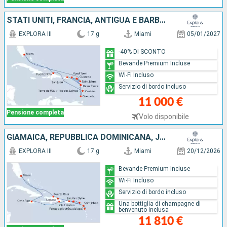
STATI UNITI, FRANCIA, ANTIGUA E BARBUDA, TORTOLA, PORTORICO, SAINT MARTIN, GUADALUPA, GRENADA, SANTA LUCIA, REPUBBLICA DOMINICANA
EXPLORA III
17 g
Miami
05/01/2027
-40% DI SCONTO
Bevande Premium Incluse
Wi-Fi Incluso
Servizio di bordo incluso
11 000 €
Pensione completa
Volo disponibile
GIAMAICA, REPUBBLICA DOMINICANA, JOST VAN DYKE, SAINT MARTIN, PORTORICO, GUADALUPA, ANTIGUA E BARBUDA, STATI UNITI
EXPLORA III
17 g
Miami
20/12/2026
Bevande Premium Incluse
Wi-Fi Incluso
Servizio di bordo incluso
Una bottiglia di champagne di
benvenuto inclusa
11 810 €