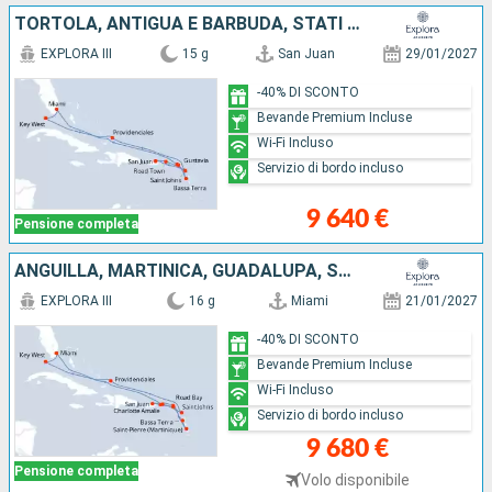
TORTOLA, ANTIGUA E BARBUDA, STATI UNITI, SAINT MARTIN, FRANCIA, GUADALUPA, PORTORICO
EXPLORA III
15 g
San Juan
29/01/2027
-40% DI SCONTO
Bevande Premium Incluse
Wi-Fi Incluso
Servizio di bordo incluso
9 640 €
Pensione completa
ANGUILLA, MARTINICA, GUADALUPA, SAINT MARTIN, PORTORICO, TORTOLA, ANTIGUA E BARBUDA, FRANCIA, STATI UNITI
EXPLORA III
16 g
Miami
21/01/2027
-40% DI SCONTO
Bevande Premium Incluse
Wi-Fi Incluso
Servizio di bordo incluso
9 680 €
Pensione completa
Volo disponibile