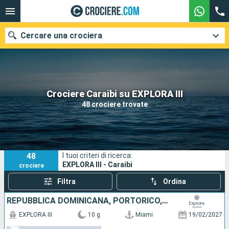
Cercare una crociera
Le nostre destinazioni
Crociere Caraibi su EXPLORA III
48 crociere trovate
Mesi di partenza
Porti
Compagnie
48
I tuoi criteri di ricerca:
Ricerca
EXPLORA III - Caraibi
crociere
Filtra
Ordina
REPUBBLICA DOMINICANA, PORTORICO, VIRGIN GORDA, ANGUILLA, STATI UNITI
EXPLORA III
10 g
Miami
19/02/2027