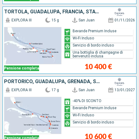
TORTOLA, GUADALUPA, FRANCIA, STATI UNITI, REPUBBLICA DOMINICANA, JOST VAN DYKE, PORTORICO
EXPLORA III
15 g
San Juan
01/11/2026
Bevande Premium Incluse
Wi-Fi Incluso
Servizio di bordo incluso
Una bottiglia di champagne di
benvenuto inclusa
10 400 €
Pensione completa
PORTORICO, GUADALUPA, GRENADA, SANTA LUCIA, REPUBBLICA DOMINICANA, STATI UNITI, ANGUILLA, MARTINICA, SAINT MARTIN
EXPLORA III
17 g
San Juan
13/01/2027
-40% DI SCONTO
Bevande Premium Incluse
Wi-Fi Incluso
Servizio di bordo incluso
10 600 €
Pensione completa