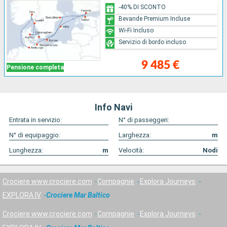
-40% DI SCONTO
Bevande Premium Incluse
Wi-Fi Incluso
Servizio di bordo incluso
9 485 €
Pensione completa
Info Navi
Entrata in servizio:
N° di passeggeri:
N° di equipaggio:
Larghezza:
m
Lunghezza:
m
Velocità:
Nodi
Crociere www.crociere.com
Compagnie
Explora Journeys
EXPLORA IV
Crociere Mar Baltico
Crociere www.crociere.com
Compagnie
Explora Journeys