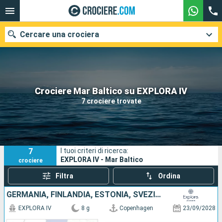
Cercare una crociera
Le nostre destinazioni
Crociere Mar Baltico su EXPLORA IV
7 crociere trovate
Mesi di partenza
Porti
Compagnie
7
I tuoi criteri di ricerca:
Ricerca
EXPLORA IV - Mar Baltico
crociere
Filtra
Ordina
GERMANIA, FINLANDIA, ESTONIA, SVEZIA, DANIMARCA
EXPLORA IV
8 g
Copenhagen
23/09/2028