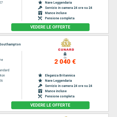
27
Nave Leggendaria
Servizio in camera 24 ore su 24
Mance incluse
Pensione completa
VEDERE LE OFFERTE
a, Southampton
da
ne
2 040 €
andard
ton
Eleganza Britannica
26
Nave Leggendaria
Servizio in camera 24 ore su 24
Mance incluse
Pensione completa
VEDERE LE OFFERTE