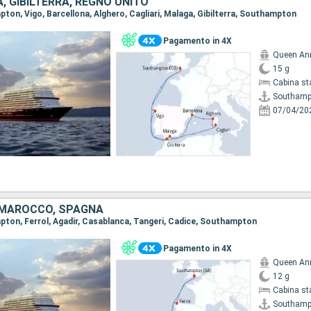
A, GIBILTERRA, REGNO UNITO
pton, Vigo, Barcellona, Alghero, Cagliari, Malaga, Gibilterra, Southampton
Pagamento in 4X
Queen An
15 g
Cabina st
Southamp
07/04/20
 MAROCCO, SPAGNA
mpton, Ferrol, Agadir, Casablanca, Tangeri, Cadice, Southampton
Pagamento in 4X
Queen An
12 g
Cabina st
Southamp