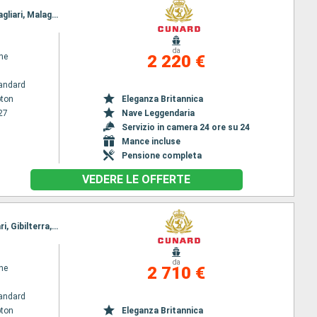
Itinerario : Southampton, Lisbona, Alicante, Barcellona, Civitavecchia - Roma, Napoli, Messina, Cagliari, Malaga, Cadice, Southampton
da
ne
2 220 €
andard
ton
Eleganza Britannica
27
Nave Leggendaria
Servizio in camera 24 ore su 24
Mance incluse
Pensione completa
VEDERE LE OFFERTE
Itinerario : Southampton, Cadice, Santorini, Mykonos, Pireo - Atene, Heraklion, Katakolon, Cagliari, Gibilterra, Southampton
da
ne
2 710 €
andard
ton
Eleganza Britannica