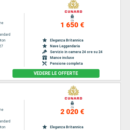
da
ne
1 650 €
andard
ton
Eleganza Britannica
27
Nave Leggendaria
Servizio in camera 24 ore su 24
Mance incluse
Pensione completa
VEDERE LE OFFERTE
da
ne
2 020 €
andard
ton
Eleganza Britannica