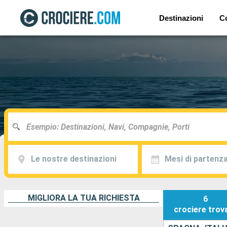
Destinazioni
C
Le nostre destinazioni
Mesi di partenz
MIGLIORA LA TUA RICHIESTA
6
crociere
trov