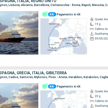
PAGNA, ITALIA, REGNO UNITO
Pagamento in 4X
Queen An
19 g
Cabina st
Southamp
09/05/20
SPAGNA, GRECIA, ITALIA, GIBILTERRA
Pagamento in 4X
Queen An
20 g
Cabina st
Southamp