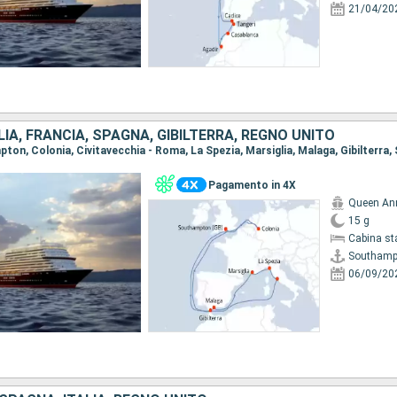
21/04/20
LIA, FRANCIA, SPAGNA, GIBILTERRA, REGNO UNITO
mpton, Colonia, Civitavecchia - Roma, La Spezia, Marsiglia, Malaga, Gibilterr
Pagamento in 4X
Queen An
15 g
Cabina st
Southamp
06/09/20