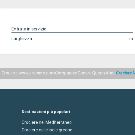
Entrata in servizio:
Larghezza:
m
Crociere www.crociere.com
Compagnie
Cunard
Queen Anne
Crociere 
Destinazioni più popolari
Crociere nel Mediterraneo
Crociere nelle isole greche