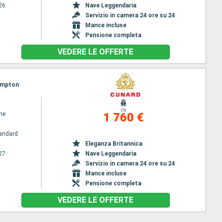
26
Nave Leggendaria
Servizio in camera 24 ore su 24
Mance incluse
Pensione completa
VEDERE LE OFFERTE
hampton
da
ne
1 760 €
andard
Eleganza Britannica
27
Nave Leggendaria
Servizio in camera 24 ore su 24
Mance incluse
Pensione completa
VEDERE LE OFFERTE