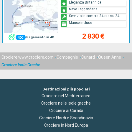
Eleganza Britannica
Nave Leggendaria
Servizio in camera 24 ore su 24
Mance incluse
2 830 €
Pagamento in 4X
Crociere www.crociere.com
Compagnie
Cunard
Queen Anne
Crociere Isole Greche
Destinazioni più popolari
Crociere nel Mediterraneo
Crociere nelle isole greche
Crociere ai Caraibi
Crociere Flordi e Scandinavia
Crociere in Nord Europa