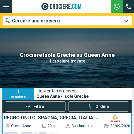
Cercare una crociera
Le nostre destinazioni
Crociere Isole Greche su Queen Anne
1 crociere trovate
Mesi di partenza
Porti
Compagnie
1
I tuoi criteri di ricerca:
Ricerca
Queen Anne - Isole Greche
crociere
Filtra
Ordina
REGNO UNITO, SPAGNA, GRECIA, ITALIA, GIBILTERRA
Queen Anne
20 g
Southampton
20/09/2026