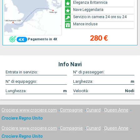
Eleganza Britannica
Nave Leggendaria
Servizio in camera 24 ore su 24
Mance incluse
280 €
Pagamento in 4X
Info Navi
Entrata in servizio:
N° di passeggeri:
N° di equipaggio:
Larghezza:
m
Lunghezza:
m
Velocità:
Nodi
Crociere www.crociere.com
Compagnie
Cunard
Queen Anne
Crociere Regno Unito
Crociere www.crociere.com
Compagnie
Cunard
Queen Anne
Crociere Regno Unito