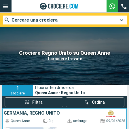
Cercare una crociera
Le nostre destinazioni
Crociere Regno Unito su Queen Anne
1 crociere trovate
Mesi di partenza
Porti
Compagnie
1
I tuoi criteri di ricerca:
Ricerca
Queen Anne - Regno Unito
crociere
Filtra
Ordina
GERMANIA, REGNO UNITO
Queen Anne
3 g
Amburgo
09/01/2028