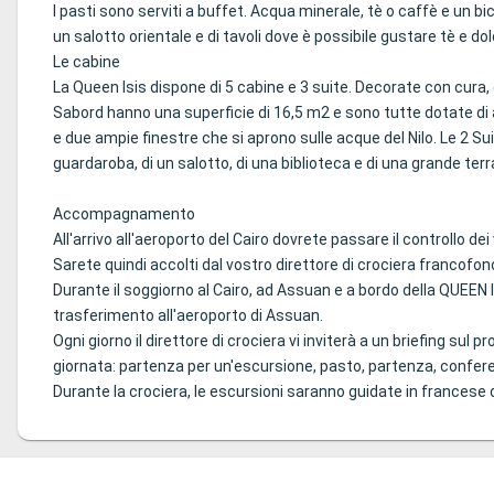
I pasti sono serviti a buffet. Acqua minerale, tè o caffè e un bic
un salotto orientale e di tavoli dove è possibile gustare tè e do
Le cabine
La Queen Isis dispone di 5 cabine e 3 suite. Decorate con cura
Sabord hanno una superficie di 16,5 m2 e sono tutte dotate di a
e due ampie finestre che si aprono sulle acque del Nilo. Le 2 Sui
guardaroba, di un salotto, di una biblioteca e di una grande ter
Accompagnamento
All'arrivo all'aeroporto del Cairo dovrete passare il controllo dei vi
Sarete quindi accolti dal vostro direttore di crociera francofon
Durante il soggiorno al Cairo, ad Assuan e a bordo della QUEEN ISI
trasferimento all'aeroporto di Assuan.
Ogni giorno il direttore di crociera vi inviterà a un briefing sul 
giornata: partenza per un'escursione, pasto, partenza, confere
Durante la crociera, le escursioni saranno guidate in francese d