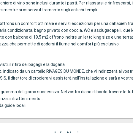
chiere di vino sono inclusi durante i pasti. Per rilassarsi e rinfrescarsi,
lci mentre si osserva il tramonto sugli antichi templi.
, offrono un comfort ottimale e servizi eccezionali per una dahabieh t
ria condizionata, bagno privato con doccia, WC e asciugacapelli, due let
te con balcone di 19,5 m2 offrono inoltre un letto king size e una terraz
razza che permette di godersi il fiume nel comfort più esclusivo.
sti, il ritiro dei bagagli e la dogana.
o, indicato da un cartello RIVAGES DU MONDE, che vi indirizzerà al vostr
S, il direttore di crociera vi assisterà nell'installazione e sarà a vostra
programma del giorno successivo. Nel vostro diario di bordo troverete tutte
nza, intrattenimento...
a guide locali.