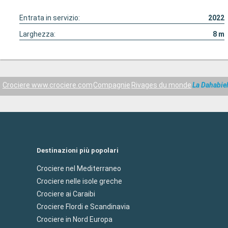
Entrata in servizio:
2022
Larghezza:
8
m
Crociere www.crociere.com
Compagnie
Rivages du monde
La Dahabieh
Destinazioni più popolari
Crociere nel Mediterraneo
Crociere nelle isole greche
Crociere ai Caraibi
Crociere Flordi e Scandinavia
Crociere in Nord Europa