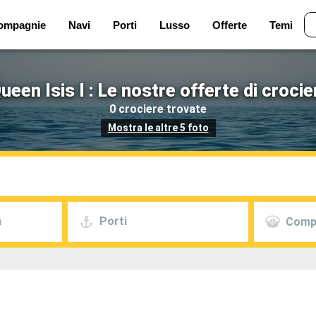
ompagnie
Navi
Porti
Lusso
Offerte
Temi
een Isis I : Le nostre offerte di croci
0 crociere trovate
Mostra le altre 5 foto
a
Porti
Comp