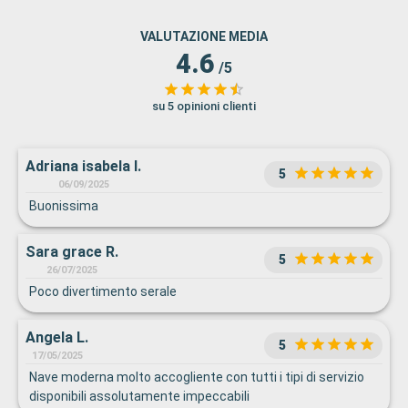
VALUTAZIONE MEDIA
4.6
/5
su 5 opinioni clienti
Adriana isabela I.
5
06/09/2025
Buonissima
Sara grace R.
5
26/07/2025
Poco divertimento serale
Angela L.
5
17/05/2025
Nave moderna molto accogliente con tutti i tipi di servizio
disponibili assolutamente impeccabili