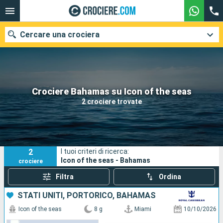
Cercare una crociera
Le nostre destinazioni
Crociere Bahamas su Icon of the seas
2 crociere trovate
Mesi di partenza
Porti
Compagnie
2
I tuoi criteri di ricerca:
Ricerca
Icon of the seas - Bahamas
crociere
Filtra
Ordina
STATI UNITI, PORTORICO, BAHAMAS
Icon of the seas
8 g
Miami
10/10/2026