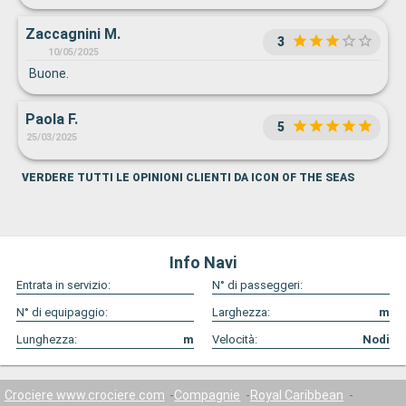
Zaccagnini M.
3
10/05/2025
Buone.
Paola F.
5
25/03/2025
VERDERE TUTTI LE OPINIONI CLIENTI DA ICON OF THE SEAS
Info Navi
Entrata in servizio:
N° di passeggeri:
N° di equipaggio:
Larghezza:
m
Lunghezza:
m
Velocità:
Nodi
Crociere www.crociere.com
Compagnie
Royal Caribbean