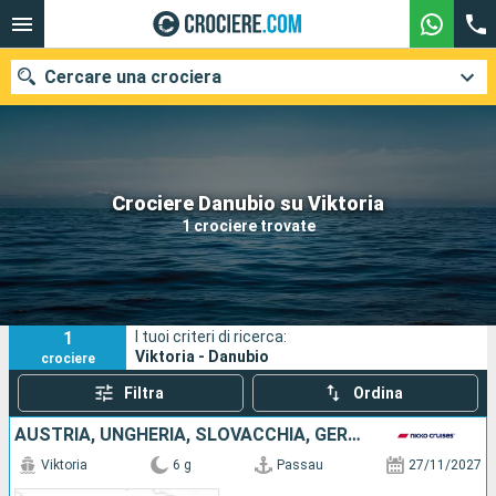
Cercare una crociera
Le nostre destinazioni
Crociere Danubio su Viktoria
1 crociere trovate
Mesi di partenza
Porti
Compagnie
1
I tuoi criteri di ricerca:
Ricerca
Viktoria - Danubio
crociere
Filtra
Ordina
AUSTRIA, UNGHERIA, SLOVACCHIA, GERMANIA
Viktoria
6 g
Passau
27/11/2027