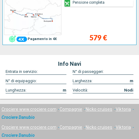
Pensione completa
579 €
Pagamento in 4X
Info Navi
Entrata in servizio:
N° di passeggeri:
N° di equipaggio:
Larghezza:
m
Lunghezza:
m
Velocità:
Nodi
Crociere www.crociere.com
Compagnie
Nicko cruises
Viktoria
Crociere Danubio
Crociere www.crociere.com
Compagnie
Nicko cruises
Viktoria
Crociere Danubio