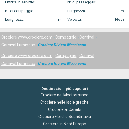
Entrata in servizio:
N° di passeggeri:
N° di equipaggio:
Larghezza:
m
Lunghezza:
m
Velocità:
Nodi
Crociere www.crociere.com
Compagnie
Carnival
Carnival Luminosa
Crociere Riviera Messicana
Crociere www.crociere.com
Compagnie
Carnival
Carnival Luminosa
Crociere Riviera Messicana
Destinazioni più popolari
Crociere nel Mediterraneo
Crociere nelle isole greche
Crociere ai Caraibi
Crociere Flordi e Scandinavia
Crociere in Nord Europa