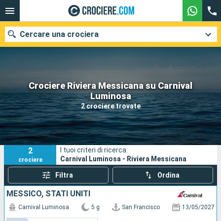
Cercare una crociera
Crociere Riviera Messicana su Carnival
Le nostre destinazioni
Luminosa
2 crociere trovate
Mesi di partenza
Porti
Compagnie
2
I tuoi criteri di ricerca:
Ricerca
Carnival Luminosa - Riviera Messicana
crociere
Filtra
Ordina
MESSICO, STATI UNITI
Carnival Luminosa
5 g
San Francisco
13/05/2027