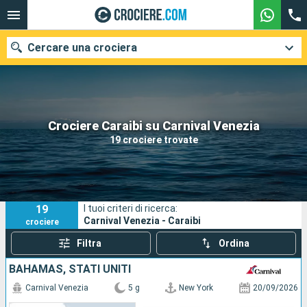
Cercare una crociera
Le nostre destinazioni
Crociere Caraibi su Carnival Venezia
19 crociere trovate
Mesi di partenza
Porti
Compagnie
19
I tuoi criteri di ricerca:
Ricerca
Carnival Venezia - Caraibi
crociere
Filtra
Ordina
BAHAMAS, STATI UNITI
Carnival Venezia
5 g
New York
20/09/2026