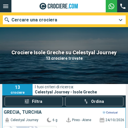
Cercare una crociera
Le nostre destinazioni
Crociere Isole Greche su Celestyal Journey
13 crociere trovate
Mesi di partenza
Porti
Compagnie
13
I tuoi criteri di ricerca:
Ricerca
Celestyal Journey - Isole Greche
crociere
Filtra
Ordina
GRECIA, TURCHIA
Celestyal Journey
6 g
Pireo - Atene
24/10/2026