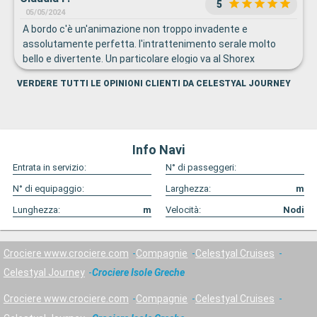
5
05/05/2024
A bordo c'è un'animazione non troppo invadente e
assolutamente perfetta. l'intrattenimento serale molto
bello e divertente. Un particolare elogio va al Shorex
Staff.ed in particolare Lis Sanchez Freire per gentilezza
VERDERE TUTTI LE OPINIONI CLIENTI DA CELESTYAL JOURNEY
professionalità e simpatia
Info Navi
Entrata in servizio:
N° di passeggeri:
N° di equipaggio:
Larghezza:
m
Lunghezza:
m
Velocità:
Nodi
Crociere www.crociere.com
Compagnie
Celestyal Cruises
Celestyal Journey
Crociere Isole Greche
Crociere www.crociere.com
Compagnie
Celestyal Cruises