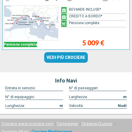
BEVANDE INCLUSE*
CREDITO A BORDO*
Pensione completa
5 009 €
Pensione completa
VEDI PIÙ CROCIERE
Info Navi
Entrata in servizio:
N° di passeggeri:
N° di equipaggio:
Larghezza:
m
Lunghezza:
m
Velocità:
Nodi
Crociere www.crociere.com
Compagnie
Oceania Cruises
Oceania Allura
Crociere Mediterraneo