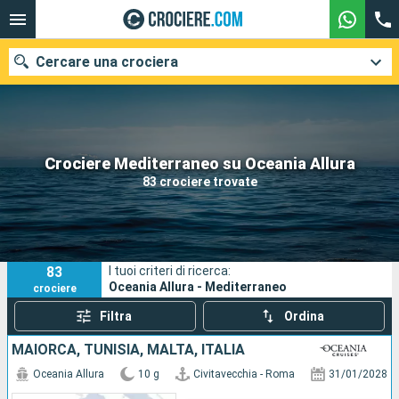
Cercare una crociera
Le nostre destinazioni
Crociere Mediterraneo su Oceania Allura
83 crociere trovate
Mesi di partenza
Porti
Compagnie
83
I tuoi criteri di ricerca:
Ricerca
Oceania Allura - Mediterraneo
crociere
Filtra
Ordina
MAIORCA, TUNISIA, MALTA, ITALIA
Oceania Allura
10 g
Civitavecchia - Roma
31/01/2028