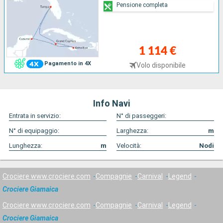
Pensione completa
1 114 €
Pagamento in 4X
Volo disponibile
Info Navi
Entrata in servizio:
N° di passeggeri:
N° di equipaggio:
Larghezza:
m
Lunghezza:
m
Velocità:
Nodi
Crociere www.crociere.com
Compagnie
Carnival
Legend
Crociere Giamaica
Crociere www.crociere.com
Compagnie
Carnival
Legend
Crociere Giamaica