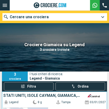
Cercare una crociera
Le nostre destinazioni
Crociere Giamaica su Legend
3 crociere trovate
Mesi di partenza
Porti
Compagnie
3
I tuoi criteri di ricerca:
Ricerca
Legend - Giamaica
crociere
Filtra
Ordina
STATI UNITI, ISOLE CAYMAN, GIAMAICA, MESSICO
Legend
8 g
Tampa
03/01/2027