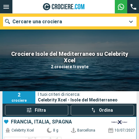
Cercare una crociera
Crociere Isole del Mediterraneo su Celebrity
Le nostre destinazioni
Xcel
2 crociere trovate
Mesi di partenza
Porti
Compagnie
2
I tuoi criteri di ricerca:
Ricerca
Celebrity Xcel - Isole del Mediterraneo
crociere
Filtra
Ordina
FRANCIA, ITALIA, SPAGNA
Celebrity Xcel
8 g
Barcellona
10/07/2027