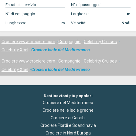
Entrata in servizio:
N° di passeggeri:
N° di equipaggio:
Larghezza:
m
Lunghezza:
m
Velocità:
Nodi
Crociere www.crociere.com
Compagnie
Celebrity Cruises
Celebrity Xcel
Crociere Isole del Mediterraneo
Crociere www.crociere.com
Compagnie
Celebrity Cruises
Celebrity Xcel
Crociere Isole del Mediterraneo
Destinazioni più popolari
Crociere nel Mediterraneo
Crociere nelle isole greche
Crociere ai Caraibi
Crociere Flordi e Scandinavia
Crociere in Nord Europa