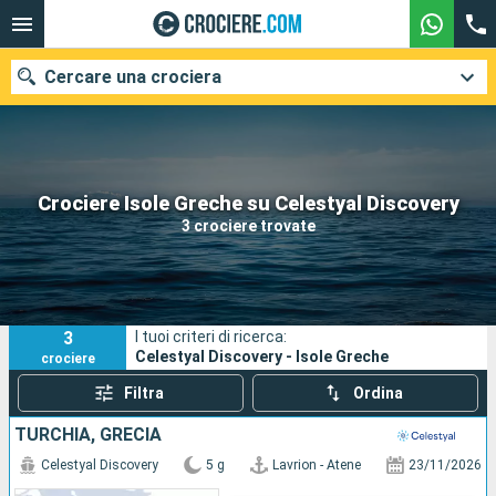
Cercare una crociera
Le nostre destinazioni
Crociere Isole Greche su Celestyal Discovery
3 crociere trovate
Mesi di partenza
Porti
Compagnie
3
I tuoi criteri di ricerca:
Ricerca
Celestyal Discovery - Isole Greche
crociere
Filtra
Ordina
TURCHIA, GRECIA
Celestyal Discovery
5 g
Lavrion - Atene
23/11/2026