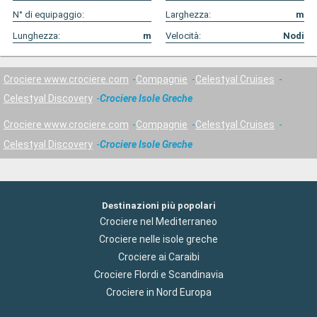
N° di equipaggio:
Larghezza:
m
Lunghezza:
m
Velocità:
Nodi
Crociere www.crociere.com
Compagnie
Celestyal Cruises
Celestyal Discovery
Crociere Isole Greche
Crociere www.crociere.com
Compagnie
Celestyal Cruises
Celestyal Discovery
Crociere Isole Greche
Destinazioni più popolari
Crociere nel Mediterraneo
Crociere nelle isole greche
Crociere ai Caraibi
Crociere Flordi e Scandinavia
Crociere in Nord Europa