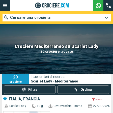
Cercare una crociera
Le nostre destinazioni
Crociere Mediterraneo su Scarlet Lady
20 crociere trovate
Mesi di partenza
Porti
Compagnie
20
I tuoi criteri di ricerca:
Ricerca
Scarlet Lady - Mediterraneo
crociere
Filtra
Ordina
ITALIA, FRANCIA
Scarlet Lady
10 g
Civitavecchia - Roma
22/08/2026