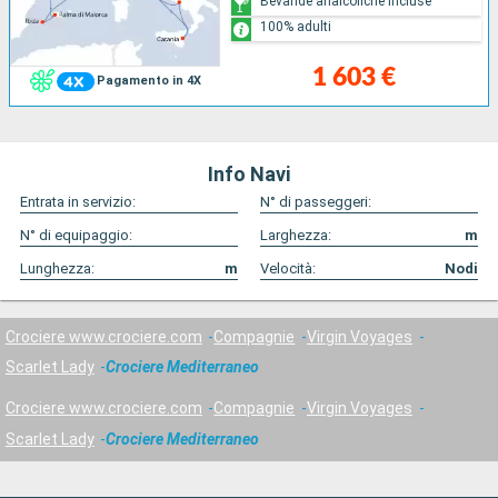
Bevande analcoliche incluse
100% adulti
1 603 €
Pagamento in 4X
Info Navi
Entrata in servizio:
N° di passeggeri:
N° di equipaggio:
Larghezza:
m
Lunghezza:
m
Velocità:
Nodi
Crociere www.crociere.com
Compagnie
Virgin Voyages
Scarlet Lady
Crociere Mediterraneo
Crociere www.crociere.com
Compagnie
Virgin Voyages
Scarlet Lady
Crociere Mediterraneo