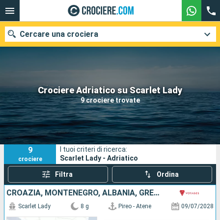
Cercare una crociera
Le nostre destinazioni
Crociere Adriatico su Scarlet Lady
9 crociere trovate
Mesi di partenza
Porti
Compagnie
9
I tuoi criteri di ricerca:
Ricerca
Scarlet Lady - Adriatico
crociere
Filtra
Ordina
CROAZIA, MONTENEGRO, ALBANIA, GRECIA
Scarlet Lady
8 g
Pireo - Atene
09/07/2028