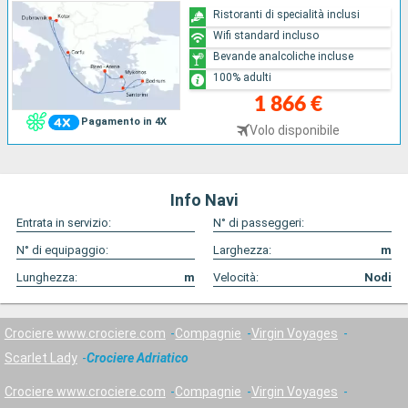
Ristoranti di specialità inclusi
Wifi standard incluso
Bevande analcoliche incluse
100% adulti
1 866 €
Pagamento in 4X
Volo disponibile
Info Navi
Entrata in servizio:
N° di passeggeri:
N° di equipaggio:
Larghezza:
m
Lunghezza:
m
Velocità:
Nodi
Crociere www.crociere.com
Compagnie
Virgin Voyages
Scarlet Lady
Crociere Adriatico
Crociere www.crociere.com
Compagnie
Virgin Voyages