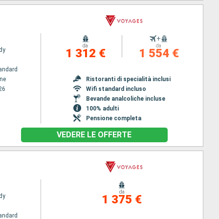
+
da
da
dy
1 312 €
1 554 €
andard
ene
Ristoranti di specialità inclusi
26
Wifi standard incluso
Bevande analcoliche incluse
100% adulti
Pensione completa
VEDERE LE OFFERTE
da
dy
1 375 €
andard