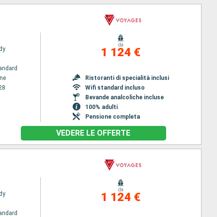
da
dy
1 124 €
andard
ene
Ristoranti di specialità inclusi
28
Wifi standard incluso
Bevande analcoliche incluse
100% adulti
Pensione completa
VEDERE LE OFFERTE
da
dy
1 124 €
andard