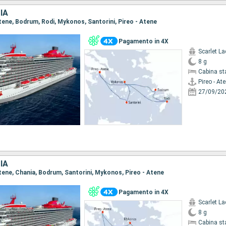
IA
 Atene, Bodrum, Rodi, Mykonos, Santorini, Pireo - Atene
Pagamento in 4X
Scarlet La
8 g
Cabina st
Pireo - At
27/09/20
IA
 Atene, Chania, Bodrum, Santorini, Mykonos, Pireo - Atene
Pagamento in 4X
Scarlet La
8 g
Cabina st