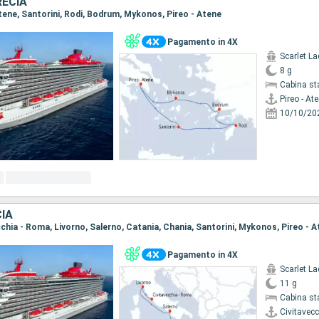
RECIA
 Atene, Santorini, Rodi, Bodrum, Mykonos, Pireo - Atene
Pagamento in 4X
Scarlet La
8 g
Cabina st
Pireo - At
10/10/20
CIA
ecchia - Roma, Livorno, Salerno, Catania, Chania, Santorini, Mykonos, Pireo - 
Pagamento in 4X
Scarlet La
11 g
Cabina st
Civitavec