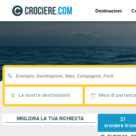
Destinazioni
C
Le nostre destinazioni
Mesi di partenz
MIGLIORA LA TUA RICHIESTA
21
crociere
trov