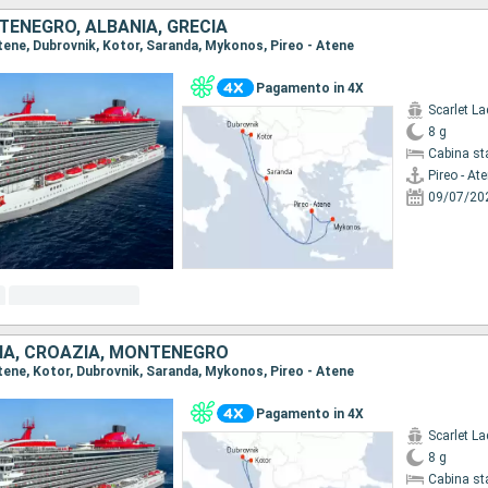
TENEGRO, ALBANIA, GRECIA
 Atene, Dubrovnik, Kotor, Saranda, Mykonos, Pireo - Atene
Pagamento in 4X
Scarlet La
8 g
Cabina st
Pireo - At
09/07/20
NIA, CROAZIA, MONTENEGRO
 Atene, Kotor, Dubrovnik, Saranda, Mykonos, Pireo - Atene
Pagamento in 4X
Scarlet La
8 g
Cabina st