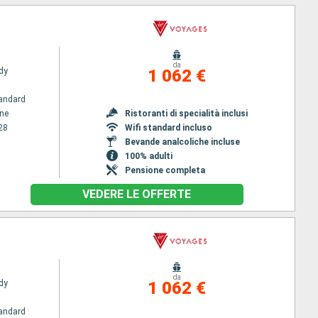
da
dy
1 062 €
andard
ene
Ristoranti di specialità inclusi
28
Wifi standard incluso
Bevande analcoliche incluse
100% adulti
Pensione completa
VEDERE LE OFFERTE
da
dy
1 062 €
andard