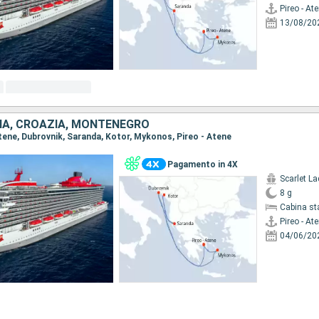
Pireo - At
13/08/20
CIA, CROAZIA, MONTENEGRO
 Atene, Dubrovnik, Saranda, Kotor, Mykonos, Pireo - Atene
Pagamento in 4X
Scarlet La
8 g
Cabina st
Pireo - At
04/06/20