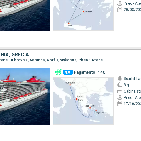
Pireo - At
20/08/20
NIA, GRECIA
 Atene, Dubrovnik, Saranda, Corfu, Mykonos, Pireo - Atene
Pagamento in 4X
Scarlet La
8 g
Cabina st
Pireo - At
17/10/20