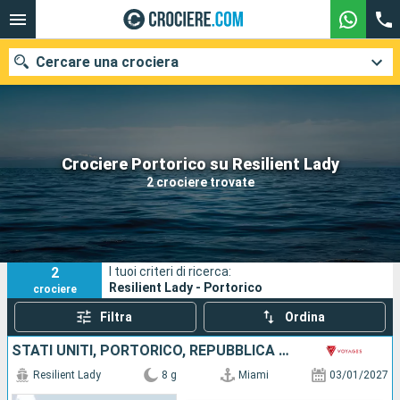
Cercare una crociera
Le nostre destinazioni
Crociere Portorico su Resilient Lady
2 crociere trovate
Mesi di partenza
Porti
Compagnie
2
I tuoi criteri di ricerca:
Ricerca
Resilient Lady - Portorico
crociere
Filtra
Ordina
STATI UNITI, PORTORICO, REPUBBLICA DOMINICANA, BAHAMAS
Resilient Lady
8 g
Miami
03/01/2027