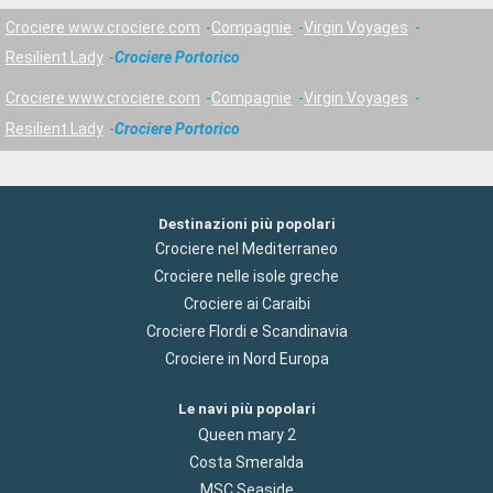
Crociere www.crociere.com
Compagnie
Virgin Voyages
Resilient Lady
Crociere Portorico
Crociere www.crociere.com
Compagnie
Virgin Voyages
Resilient Lady
Crociere Portorico
Destinazioni più popolari
Crociere nel Mediterraneo
Crociere nelle isole greche
Crociere ai Caraibi
Crociere Flordi e Scandinavia
Crociere in Nord Europa
Le navi più popolari
Queen mary 2
Costa Smeralda
MSC Seaside