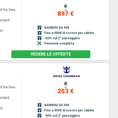
of the Seas
da
897 €
andard
BAMBINI DA 99€
26
Fino a 900€ di sconto per cabina
-60% sul 2° passeggero
Pensione completa
VEDERE LE OFFERTE
of the Seas
da
253 €
andard
BAMBINI DA 99€
26
Fino a 900€ di sconto per cabina
-60% sul 2° passeggero