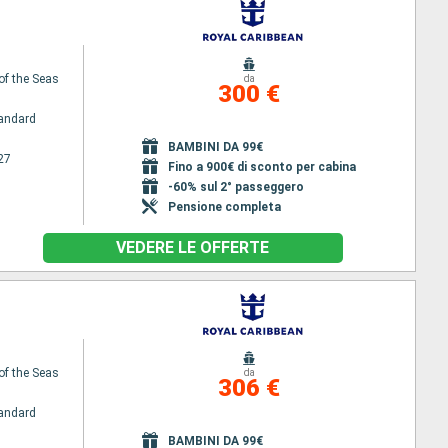
of the Seas
da
300 €
andard
BAMBINI DA 99€
27
Fino a 900€ di sconto per cabina
-60% sul 2° passeggero
Pensione completa
VEDERE LE OFFERTE
of the Seas
da
306 €
andard
BAMBINI DA 99€