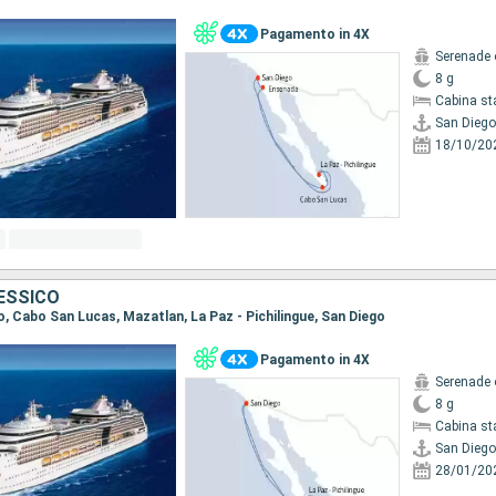
Pagamento in 4X
Serenade 
8 g
Cabina st
San Diego
18/10/20
MESSICO
go, Cabo San Lucas, Mazatlan, La Paz - Pichilingue, San Diego
Pagamento in 4X
Serenade 
8 g
Cabina st
San Diego
28/01/20