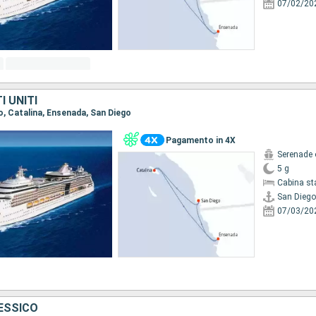
07/02/20
I UNITI
go, Catalina, Ensenada, San Diego
Pagamento in 4X
Serenade 
5 g
Cabina st
San Diego
07/03/20
MESSICO