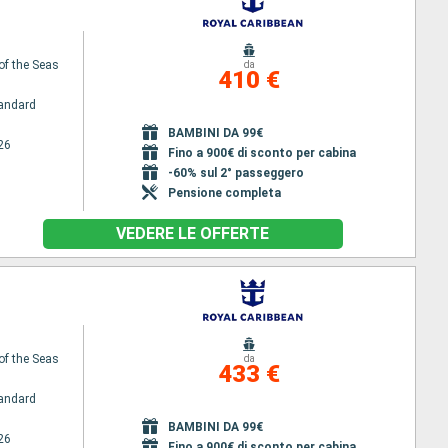
of the Seas
da
410 €
andard
BAMBINI DA 99€
26
Fino a 900€ di sconto per cabina
-60% sul 2° passeggero
Pensione completa
VEDERE LE OFFERTE
of the Seas
da
433 €
andard
BAMBINI DA 99€
26
Fino a 900€ di sconto per cabina