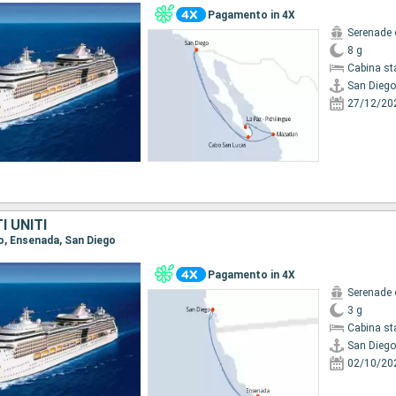
Pagamento in 4X
Serenade 
8 g
Cabina st
San Diego
27/12/20
I UNITI
go, Ensenada, San Diego
Pagamento in 4X
Serenade 
3 g
Cabina st
San Diego
02/10/20