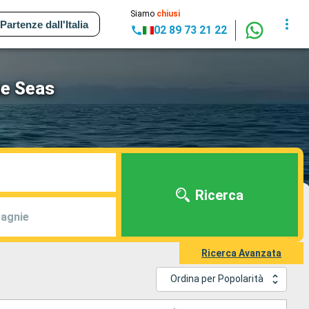
Siamo
chiusi
Partenze dall'Italia
02 89 73 21 22
he Seas
Ricerca
agnie
Ricerca Avanzata
Ordina per Popolarità