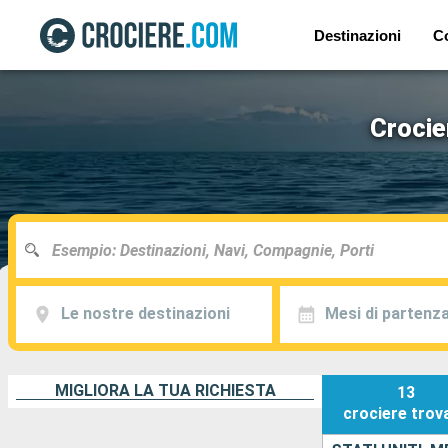
Destinazioni
C
Crocie
Le nostre destinazioni
Mesi di partenz
MIGLIORA LA TUA RICHIESTA
13
crociere
trov