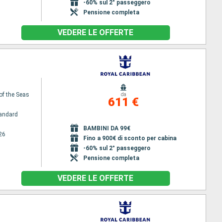
-60% sul 2° passeggero
Pensione completa
VEDERE LE OFFERTE
of the Seas
da
611 €
andard
BAMBINI DA 99€
26
Fino a 900€ di sconto per cabina
-60% sul 2° passeggero
Pensione completa
VEDERE LE OFFERTE