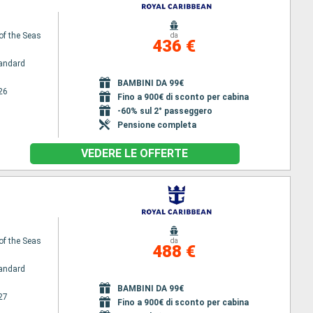
of the Seas
da
436 €
andard
BAMBINI DA 99€
26
Fino a 900€ di sconto per cabina
-60% sul 2° passeggero
Pensione completa
VEDERE LE OFFERTE
of the Seas
da
488 €
andard
BAMBINI DA 99€
27
Fino a 900€ di sconto per cabina