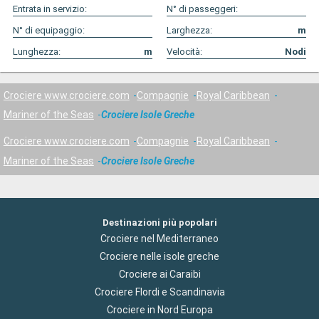
Entrata in servizio:
N° di passeggeri:
N° di equipaggio:
Larghezza:
m
Lunghezza:
m
Velocità:
Nodi
Crociere www.crociere.com
Compagnie
Royal Caribbean
Mariner of the Seas
Crociere Isole Greche
Crociere www.crociere.com
Compagnie
Royal Caribbean
Mariner of the Seas
Crociere Isole Greche
Destinazioni più popolari
Crociere nel Mediterraneo
Crociere nelle isole greche
Crociere ai Caraibi
Crociere Flordi e Scandinavia
Crociere in Nord Europa