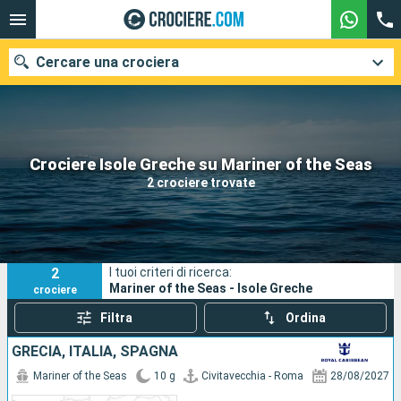
Cercare una crociera
Le nostre destinazioni
Crociere Isole Greche su Mariner of the Seas
2 crociere trovate
Mesi di partenza
Porti
Compagnie
2
I tuoi criteri di ricerca:
Ricerca
Mariner of the Seas - Isole Greche
crociere
Filtra
Ordina
GRECIA, ITALIA, SPAGNA
Mariner of the Seas
10 g
Civitavecchia - Roma
28/08/2027