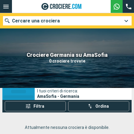
Cercare una crociera
Le nostre destinazioni
Crociere Germania su AmaSofia
0 crociere trovate
Mesi di partenza
Porti
Compagnie
I tuoi criteri di ricerca:
Ricerca
AmaSofia - Germania
Filtra
Ordina
Attualmente nessuna crociera è disponibile.