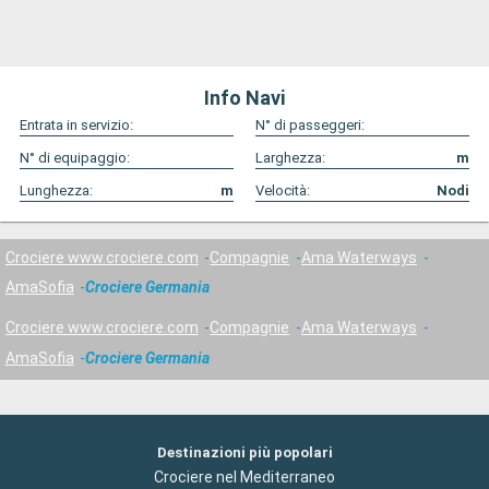
Info Navi
Entrata in servizio:
N° di passeggeri:
N° di equipaggio:
Larghezza:
m
Lunghezza:
m
Velocità:
Nodi
Crociere www.crociere.com
Compagnie
Ama Waterways
AmaSofia
Crociere Germania
Crociere www.crociere.com
Compagnie
Ama Waterways
AmaSofia
Crociere Germania
Destinazioni più popolari
Crociere nel Mediterraneo