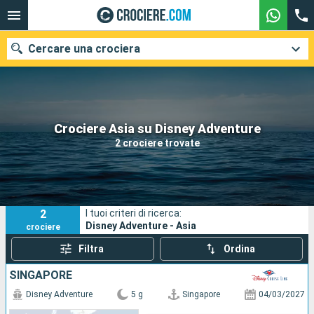
Cercare una crociera
Le nostre destinazioni
Crociere Asia su Disney Adventure
2 crociere trovate
Mesi di partenza
Porti
Compagnie
2
I tuoi criteri di ricerca:
Ricerca
Disney Adventure - Asia
crociere
Filtra
Ordina
SINGAPORE
Disney Adventure
5 g
Singapore
04/03/2027