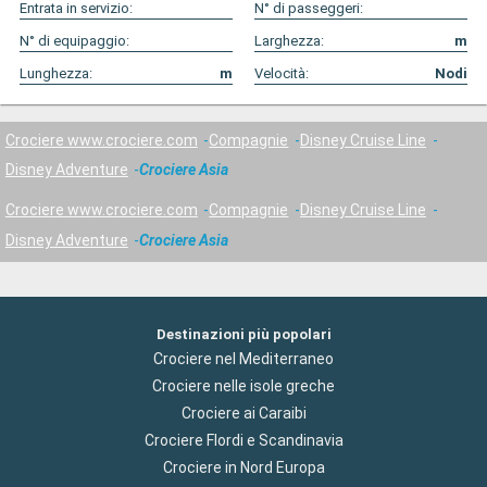
Entrata in servizio:
N° di passeggeri:
N° di equipaggio:
Larghezza:
m
Lunghezza:
m
Velocità:
Nodi
Crociere www.crociere.com
Compagnie
Disney Cruise Line
Disney Adventure
Crociere Asia
Crociere www.crociere.com
Compagnie
Disney Cruise Line
Disney Adventure
Crociere Asia
Destinazioni più popolari
Crociere nel Mediterraneo
Crociere nelle isole greche
Crociere ai Caraibi
Crociere Flordi e Scandinavia
Crociere in Nord Europa