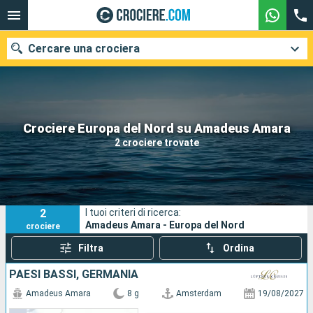
Cercare una crociera
Le nostre destinazioni
Crociere Europa del Nord su Amadeus Amara
2 crociere trovate
Mesi di partenza
Porti
Compagnie
2
I tuoi criteri di ricerca:
Ricerca
Amadeus Amara - Europa del Nord
crociere
Filtra
Ordina
PAESI BASSI, GERMANIA
Amadeus Amara
8 g
Amsterdam
19/08/2027