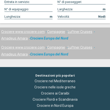
Entrata in servizio:
N° di passeggeri:
N° di equipaggio:
Larghezza:
m
Lunghezza:
m
Velocità:
Nodi
Crociere www.crociere.com
Compagnie
Luftner Cruises
Amadeus Amara
Crociere Europa del Nord
Crociere www.crociere.com
Compagnie
Luftner Cruises
Amadeus Amara
Crociere Europa del Nord
Destinazioni più popolari
Crociere nel Mediterraneo
Crociere nelle isole greche
Crociere ai Caraibi
Crociere Flordi e Scandinavia
Crociere in Nord Europa