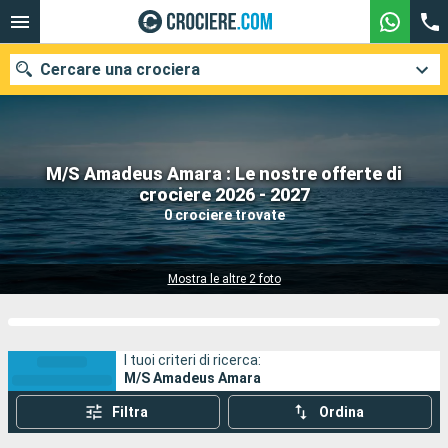
Cercare una crociera
M/S Amadeus Amara : Le nostre offerte di
Le nostre destinazioni
crociere 2026 - 2027
0 crociere trovate
Mesi di partenza
Porti
Compagnie
Mostra le altre 2 foto
Ricerca
I tuoi criteri di ricerca:
M/S Amadeus Amara
Filtra
Ordina