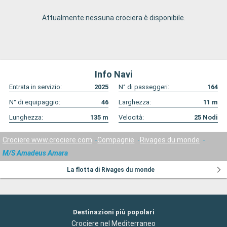
Attualmente nessuna crociera è disponibile.
Info Navi
Entrata in servizio:
2025
N° di passeggeri:
164
N° di equipaggio:
46
Larghezza:
11
m
Lunghezza:
135
m
Velocità:
25
Nodi
Crociere www.crociere.com
Compagnie
Rivages du monde
M/S Amadeus Amara
La flotta di Rivages du monde
Destinazioni più popolari
Crociere nel Mediterraneo