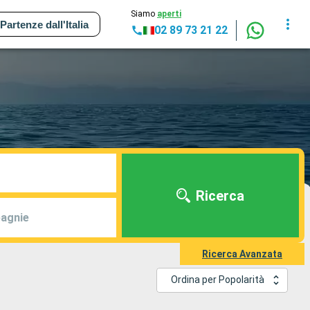
Siamo
aperti
Partenze dall'Italia
02 89 73 21 22
Ricerca
agnie
Ricerca Avanzata
Ordina per Popolarità