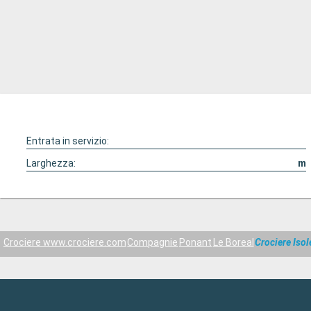
Entrata in servizio:
Larghezza:
m
Crociere www.crociere.com
Compagnie
Ponant
Le Boreal
Crociere Iso