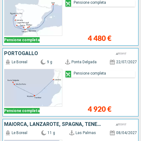
Pensione completa
4 480 €
Pensione completa
PORTOGALLO
Le Boreal
9 g
Ponta Delgada
22/07/2027
Pensione completa
4 920 €
Pensione completa
MAIORCA, LANZAROTE, SPAGNA, TENERIFE, PORTOGALLO, MAROCCO
Le Boreal
11 g
Las Palmas
08/04/2027