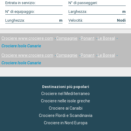
Entrata in servizio:
N° di passeggeri:
N° di equipaggio:
Larghezza:
m
Lunghezza:
m
Velocità:
Nodi
Crociere www.crociere.com
Compagnie
Ponant
Le Boreal
Crociere Isole Canarie
Crociere www.crociere.com
Compagnie
Ponant
Le Boreal
Crociere Isole Canarie
Destinazioni più popolari
Crociere nel Mediterraneo
Crociere nelle isole greche
Crociere ai Caraibi
Crociere Flordi e Scandinavia
Crociere in Nord Europa