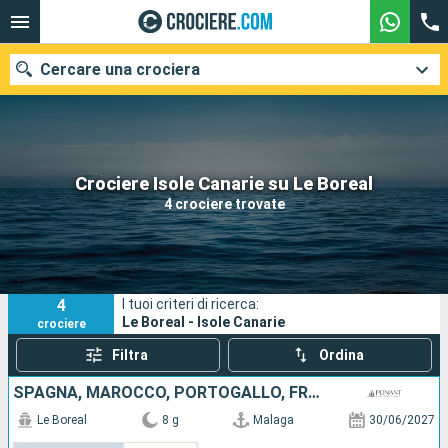
Cercare una crociera
Le nostre destinazioni
Crociere Isole Canarie su Le Boreal
4 crociere trovate
Mesi di partenza
Porti
Compagnie
4
I tuoi criteri di ricerca:
Ricerca
Le Boreal - Isole Canarie
crociere
Filtra
Ordina
SPAGNA, MAROCCO, PORTOGALLO, FRANCIA, AFRICA DEL SUD
Le Boreal
8 g
Malaga
30/06/2027