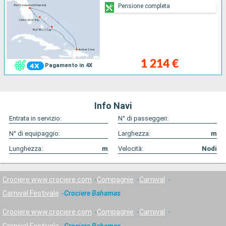
Pensione completa
1 214 €
Pagamento in 4X
Info Navi
Entrata in servizio:
N° di passeggeri:
N° di equipaggio:
Larghezza:
m
Lunghezza:
m
Velocità:
Nodi
Crociere www.crociere.com
Compagnie
Carnival
Carnival Festivale
Crociere Bahamas
Crociere www.crociere.com
Compagnie
Carnival
Carnival Festivale
Crociere Bahamas