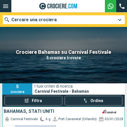
Cercare una crociera
Le nostre destinazioni
Crociere Bahamas su Carnival Festivale
5 crociere trovate
Mesi di partenza
Porti
Compagnie
5
I tuoi criteri di ricerca:
Ricerca
Carnival Festivale - Bahamas
crociere
Filtra
Ordina
BAHAMAS, STATI UNITI
Carnival Festivale
6 g
Port Canaveral (Orlando)
03/01/2028