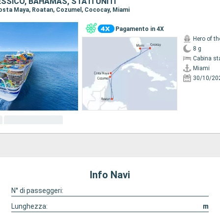
SSICO, BAHAMAS, STATI UNITI
 Costa Maya, Roatan, Cozumel, Cococay, Miami
Pagamento in 4X
Hero of t
8 g
Cabina st
Miami
30/10/20
Info Navi
N° di passeggeri:
Lunghezza:
m