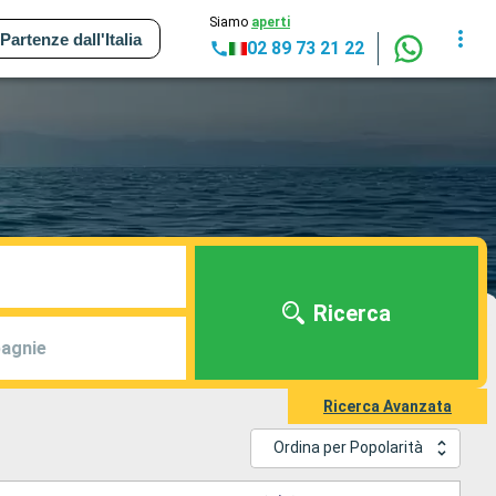
Siamo
aperti
Partenze dall'Italia
02 89 73 21 22
Ricerca
agnie
Ricerca Avanzata
Ordina per Popolarità