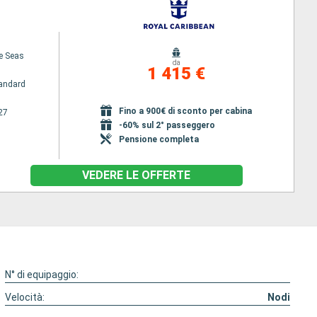
he Seas
da
1 415 €
andard
Fino a 900€ di sconto per cabina
27
-60% sul 2° passeggero
Pensione completa
VEDERE LE OFFERTE
N° di equipaggio:
Velocità:
Nodi