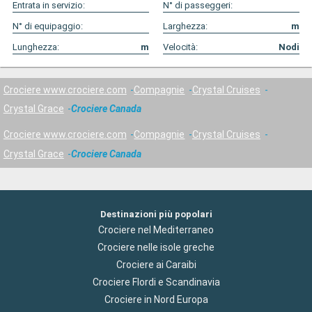
Entrata in servizio:
N° di passeggeri:
N° di equipaggio:
Larghezza:
m
Lunghezza:
m
Velocità:
Nodi
Crociere www.crociere.com
Compagnie
Crystal Cruises
Crystal Grace
Crociere Canada
Crociere www.crociere.com
Compagnie
Crystal Cruises
Crystal Grace
Crociere Canada
Destinazioni più popolari
Crociere nel Mediterraneo
Crociere nelle isole greche
Crociere ai Caraibi
Crociere Flordi e Scandinavia
Crociere in Nord Europa