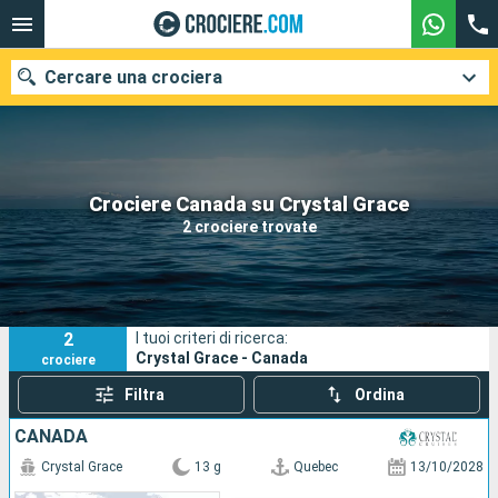
Cercare una crociera
Le nostre destinazioni
Crociere Canada su Crystal Grace
2 crociere trovate
Mesi di partenza
Porti
Compagnie
2
I tuoi criteri di ricerca:
Ricerca
Crystal Grace - Canada
crociere
Filtra
Ordina
CANADA
Crystal Grace
13 g
Quebec
13/10/2028