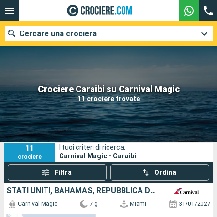
Cercare una crociera
Le nostre destinazioni
Crociere Caraibi su Carnival Magic
11 crociere trovate
Mesi di partenza
Porti
Compagnie
11
I tuoi criteri di ricerca:
Ricerca
Carnival Magic - Caraibi
crociere
Filtra
Ordina
STATI UNITI, BAHAMAS, REPUBBLICA DOMINICANA, ISOLE TURKS E CAICOS
Carnival Magic
7 g
Miami
31/01/2027