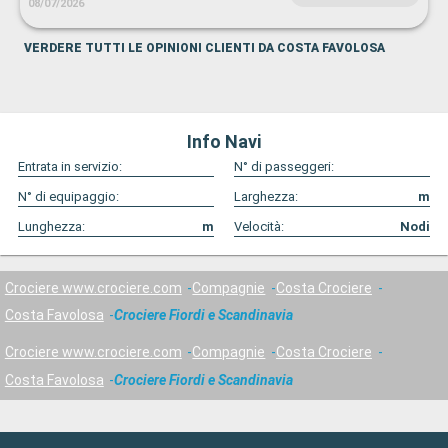
08/07/2026
VERDERE TUTTI LE OPINIONI CLIENTI DA COSTA FAVOLOSA
Info Navi
Entrata in servizio:
N° di passeggeri:
N° di equipaggio:
Larghezza:
m
Lunghezza:
m
Velocità:
Nodi
Crociere www.crociere.com
Compagnie
Costa Crociere
Costa Favolosa
Crociere Fiordi e Scandinavia
Crociere www.crociere.com
Compagnie
Costa Crociere
Costa Favolosa
Crociere Fiordi e Scandinavia