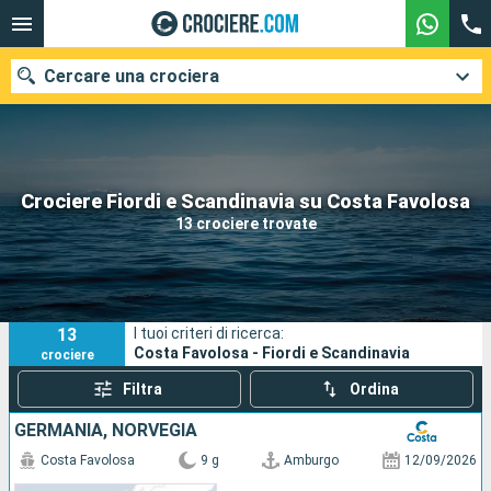
Cercare una crociera
Le nostre destinazioni
Crociere Fiordi e Scandinavia su Costa Favolosa
13 crociere trovate
Mesi di partenza
Porti
Compagnie
13
I tuoi criteri di ricerca:
Ricerca
Costa Favolosa - Fiordi e Scandinavia
crociere
Filtra
Ordina
GERMANIA, NORVEGIA
Costa Favolosa
9 g
Amburgo
12/09/2026