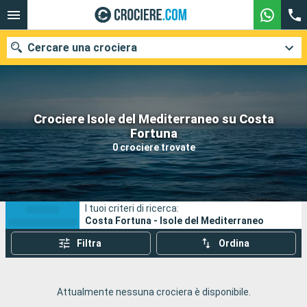
Cercare una crociera
Crociere Isole del Mediterraneo su Costa
Le nostre destinazioni
Fortuna
0 crociere trovate
Mesi di partenza
Porti
Compagnie
I tuoi criteri di ricerca:
Ricerca
Costa Fortuna - Isole del Mediterraneo
Filtra
Ordina
Attualmente nessuna crociera è disponibile.