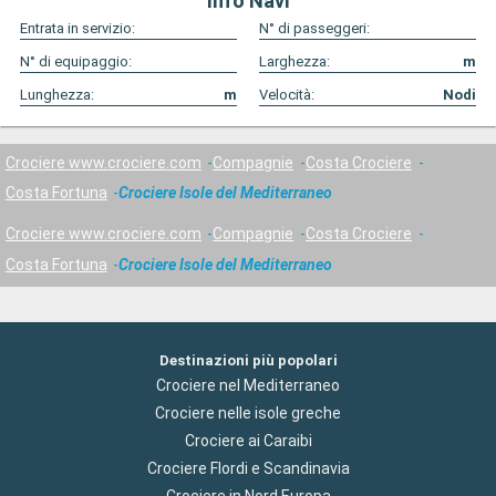
Info Navi
Entrata in servizio:
N° di passeggeri:
N° di equipaggio:
Larghezza:
m
Lunghezza:
m
Velocità:
Nodi
Crociere www.crociere.com
Compagnie
Costa Crociere
Costa Fortuna
Crociere Isole del Mediterraneo
Crociere www.crociere.com
Compagnie
Costa Crociere
Costa Fortuna
Crociere Isole del Mediterraneo
Destinazioni più popolari
Crociere nel Mediterraneo
Crociere nelle isole greche
Crociere ai Caraibi
Crociere Flordi e Scandinavia