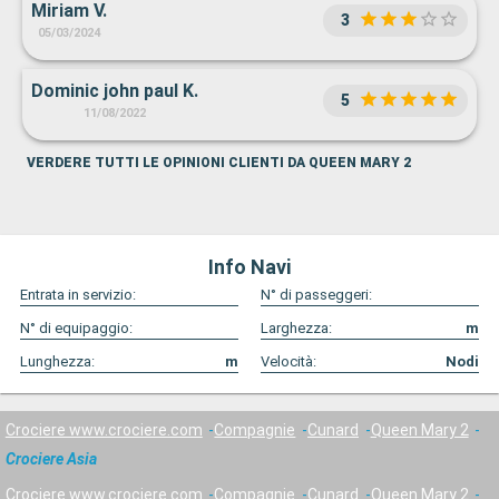
Miriam V.
3
05/03/2024
Dominic john paul K.
5
11/08/2022
VERDERE TUTTI LE OPINIONI CLIENTI DA QUEEN MARY 2
Info Navi
Entrata in servizio:
N° di passeggeri:
N° di equipaggio:
Larghezza:
m
Lunghezza:
m
Velocità:
Nodi
Crociere www.crociere.com
Compagnie
Cunard
Queen Mary 2
Crociere Asia
Crociere www.crociere.com
Compagnie
Cunard
Queen Mary 2