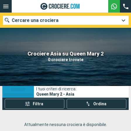
Cercare una crociera
Le nostre destinazioni
Crociere Asia su Queen Mary 2
0 crociere trovate
Mesi di partenza
Porti
Compagnie
I tuoi criteri di ricerca:
Ricerca
Queen Mary 2 - Asia
Filtra
Ordina
Attualmente nessuna crociera è disponibile.