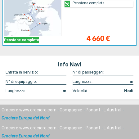
Pensione completa
4 660 €
Pensione completa
Info Navi
Entrata in servizio:
N° di passeggeri:
N° di equipaggio:
Larghezza:
m
Lunghezza:
m
Velocità:
Nodi
Crociere www.crociere.com
Compagnie
Ponant
L Austral
Crociere Europa del Nord
Crociere www.crociere.com
Compagnie
Ponant
L Austral
Crociere Europa del Nord