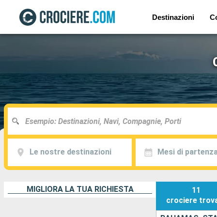
Destinazioni
C
Le nostre destinazioni
Mesi di partenz
MIGLIORA LA TUA RICHIESTA
11
crociere
trov