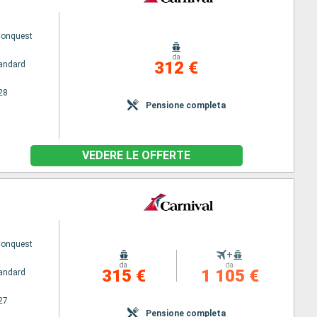
Conquest
da
312 €
andard
28
Pensione completa
VEDERE LE OFFERTE
Conquest
+
da
da
315 €
1 105 €
andard
27
Pensione completa