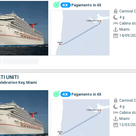
Pagamento in 4X
Carnival 
4 g
Cabina st
Miami
14/09/20
I UNITI
Celebration Key, Miami
Pagamento in 4X
Carnival 
4 g
Cabina st
Miami
12/03/20