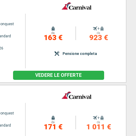
Conquest
+
da
da
163 €
923 €
andard
26
Pensione completa
VEDERE LE OFFERTE
Conquest
+
da
da
171 €
1 011 €
andard