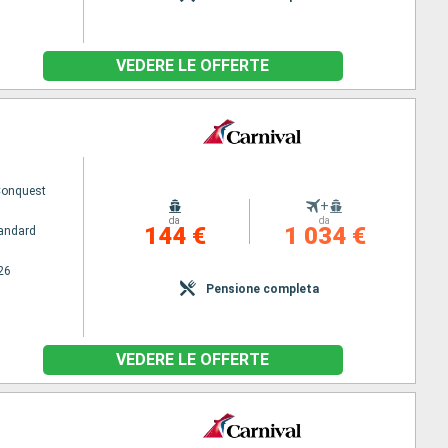
VEDERE LE OFFERTE
Conquest
+
da
da
144 €
1 034 €
andard
26
Pensione completa
VEDERE LE OFFERTE