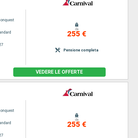
Conquest
da
255 €
andard
27
Pensione completa
VEDERE LE OFFERTE
Conquest
da
255 €
andard
27