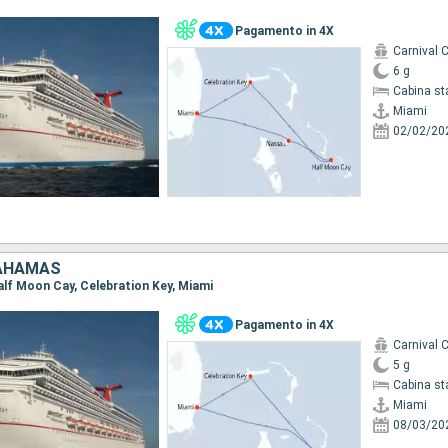
Pagamento in 4X
Carnival 
6 g
Cabina st
Miami
02/02/20
BAHAMAS
Half Moon Cay, Celebration Key, Miami
Pagamento in 4X
Carnival 
5 g
Cabina st
Miami
08/03/20