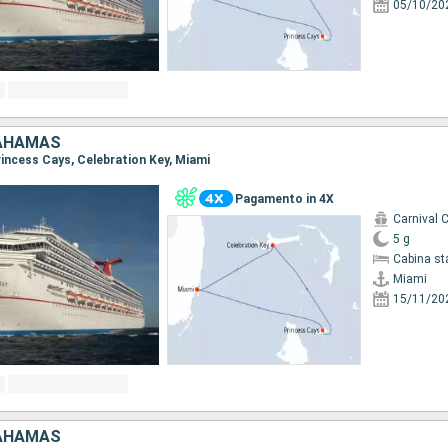
05/10/20
BAHAMAS
Princess Cays, Celebration Key, Miami
Pagamento in 4X
Carnival 
5 g
Cabina st
Miami
15/11/20
BAHAMAS