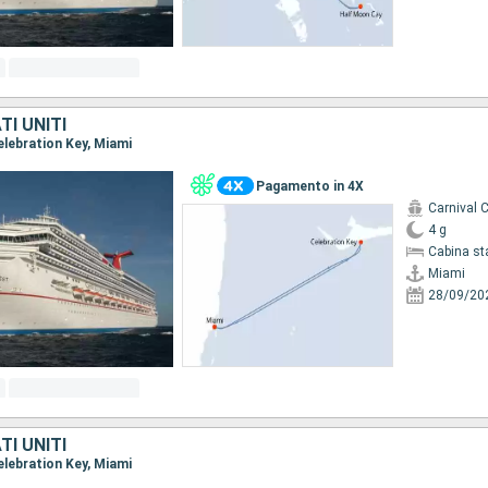
I UNITI
Celebration Key, Miami
Pagamento in 4X
Carnival 
4 g
Cabina st
Miami
28/09/20
I UNITI
Celebration Key, Miami