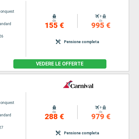
Conquest
+
da
da
155 €
995 €
andard
26
Pensione completa
VEDERE LE OFFERTE
Conquest
+
da
da
288 €
979 €
andard
27
Pensione completa