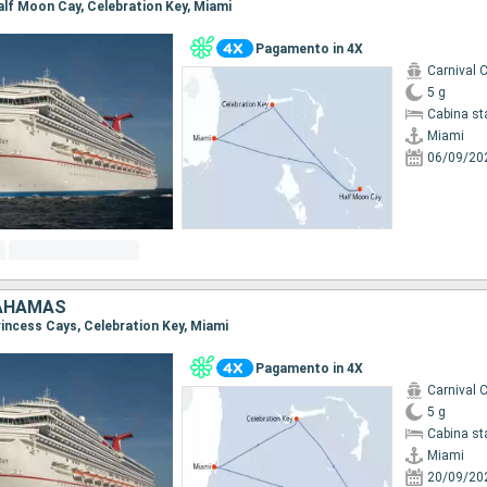
Half Moon Cay, Celebration Key, Miami
Pagamento in 4X
Carnival 
5 g
Cabina st
Miami
06/09/20
BAHAMAS
Princess Cays, Celebration Key, Miami
Pagamento in 4X
Carnival 
5 g
Cabina st
Miami
20/09/20