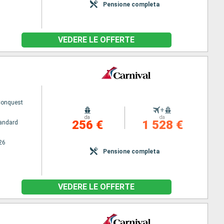
Pensione completa
VEDERE LE OFFERTE
Conquest
+
da
da
256 €
1 528 €
andard
26
Pensione completa
VEDERE LE OFFERTE