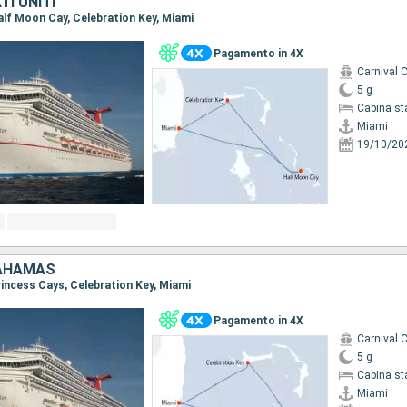
I UNITI
Half Moon Cay, Celebration Key, Miami
Pagamento in 4X
Carnival 
5 g
Cabina st
Miami
19/10/20
BAHAMAS
Princess Cays, Celebration Key, Miami
Pagamento in 4X
Carnival 
5 g
Cabina st
Miami