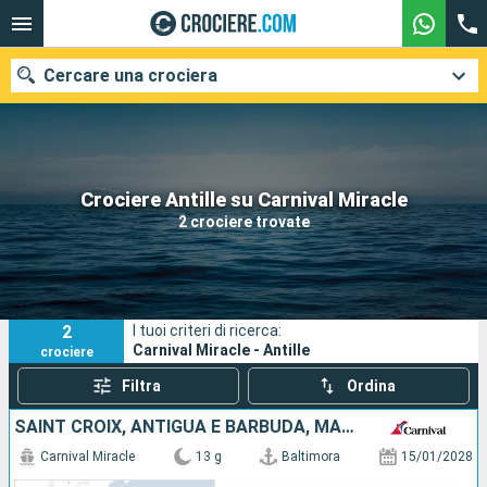
Cercare una crociera
Le nostre destinazioni
Crociere Antille su Carnival Miracle
2 crociere trovate
Mesi di partenza
Porti
Compagnie
2
I tuoi criteri di ricerca:
Ricerca
Carnival Miracle - Antille
crociere
Filtra
Ordina
SAINT CROIX, ANTIGUA E BARBUDA, MARTINICA, SAINT MARTIN, SAINT THOMAS, STATI UNITI
Carnival Miracle
13 g
Baltimora
15/01/2028