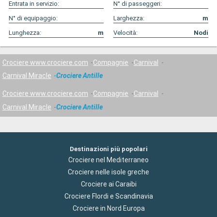
Entrata in servizio:
N° di passeggeri:
N° di equipaggio:
Larghezza:
m
Lunghezza:
m
Velocità:
Nodi
Crociere www.crociere.com
Compagnie
Carnival
Carnival Miracle
Crociere Antille
Crociere www.crociere.com
Compagnie
Carnival
Carnival Miracle
Crociere Antille
Destinazioni più popolari
Crociere nel Mediterraneo
Crociere nelle isole greche
Crociere ai Caraibi
Crociere Flordi e Scandinavia
Crociere in Nord Europa