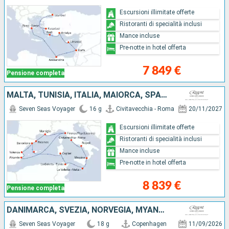
Escursioni illimitate offerte
Ristoranti di specialità inclusi
Mance incluse
Pre-notte in hotel offerta
7 849 €
Pensione completa
MALTA, TUNISIA, ITALIA, MAIORCA, SPAGNA, FRANCIA
Seven Seas Voyager
16 g
Civitavecchia - Roma
20/11/2027
Escursioni illimitate offerte
Ristoranti di specialità inclusi
Mance incluse
Pre-notte in hotel offerta
8 839 €
Pensione completa
DANIMARCA, SVEZIA, NORVEGIA, MYANMAR, PAESI BASSI, REGNO UNITO, BELGIO, FRANCIA, SPAGNA, PORTOGALLO, MAIORCA
Seven Seas Voyager
18 g
Copenhagen
11/09/2026