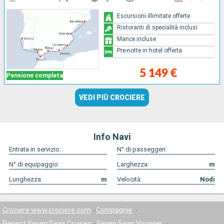
Escursioni illimitate offerte
Ristoranti di specialità inclusi
Mance incluse
Pre-notte in hotel offerta
5 149 €
Pensione completa
VEDI PIÙ CROCIERE
Info Navi
Entrata in servizio:
N° di passeggeri:
N° di equipaggio:
Larghezza:
m
Lunghezza:
m
Velocità:
Nodi
Crociere www.crociere.com
Compagnie
Regent Seven Seas Cruises
Seven Seas Voyager