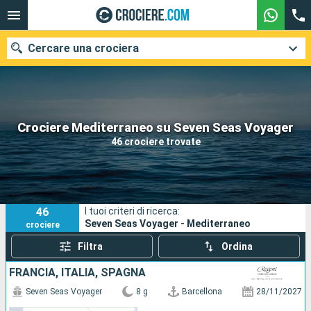
Cercare una crociera
Le nostre destinazioni
Crociere Mediterraneo su Seven Seas Voyager
46 crociere trovate
Mesi di partenza
Porti
Compagnie
46
I tuoi criteri di ricerca:
Ricerca
Seven Seas Voyager - Mediterraneo
crociere
Filtra
Ordina
FRANCIA, ITALIA, SPAGNA
Seven Seas Voyager
8 g
Barcellona
28/11/2027