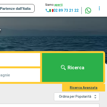
Siamo
aperti
Partenze dall'Italia
02 89 73 21 22
r
Ricerca
agnie
Ricerca Avanzata
Ordina per Popolarità