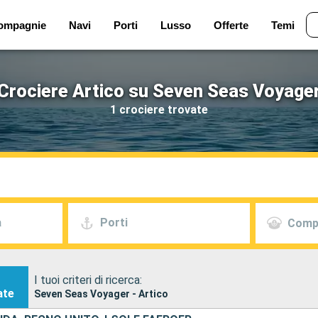
ompagnie
Navi
Porti
Lusso
Offerte
Temi
Crociere Artico su Seven Seas Voyage
1 crociere trovate
a
Porti
Comp
I tuoi criteri di ricerca:
ate
Seven Seas Voyager - Artico