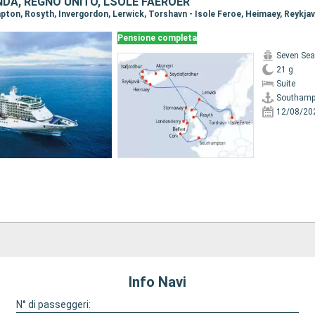
NDA, REGNO UNITO, LSOLE FAERÖER
Pensione completa
Seven Sea
21 g
Suite
Southamp
12/08/20
Info Navi
N° di passeggeri: