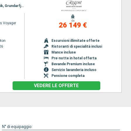
Itinerario : Southampton, Rosyth, Invergordon, Lerwick, Torshavn - Isole Feroe, Heimaey, Reykjavik, Grundarfjordur, Isafjordhur, Akureyri, Seydisfjordhur, Stornoway, Londonderry, Belfast, Cork, Southampton
da
s Voyager
26 149 €
ton
Escursioni illimitate offerte
26
Ristoranti di specialità inclusi
Mance incluse
Pre-notte in hotel offerta
Bevande Premium incluse
Servizio lavanderia incluso
Pensione completa
VEDERE LE OFFERTE
N° di equipaggio: