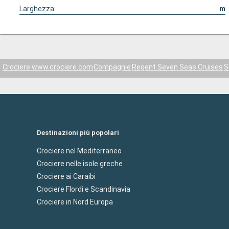
Larghezza:
m
Crociere www.crociere.com
Compagnie
Regent Seven Seas Cruises
S
Destinazioni più popolari
Crociere nel Mediterraneo
Crociere nelle isole greche
Crociere ai Caraibi
Crociere Flordi e Scandinavia
Crociere in Nord Europa