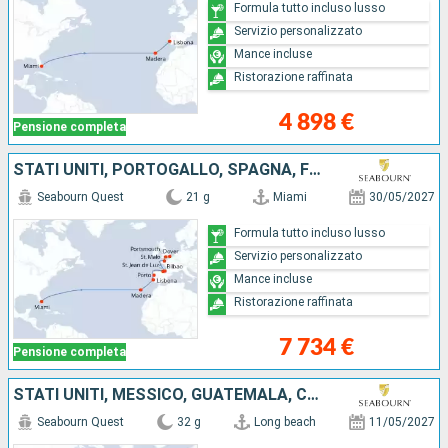
Formula tutto incluso lusso
Servizio personalizzato
Mance incluse
Ristorazione raffinata
4 898 €
Pensione completa
STATI UNITI, PORTOGALLO, SPAGNA, FRANCIA, REGNO UNITO
Seabourn Quest
21 g
Miami
30/05/2027
Formula tutto incluso lusso
Servizio personalizzato
Mance incluse
Ristorazione raffinata
7 734 €
Pensione completa
STATI UNITI, MESSICO, GUATEMALA, COSTA RICA, PANAMA, COLOMBIA, PORTOGALLO
Seabourn Quest
32 g
Long beach
11/05/2027