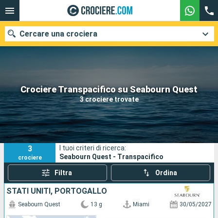
Cercare una crociera
Le nostre destinazioni
Crociere Transpacifico su Seabourn Quest
3 crociere trovate
Mesi di partenza
Porti
Compagnie
3
I tuoi criteri di ricerca:
Ricerca
Seabourn Quest - Transpacifico
crociere
Filtra
Ordina
STATI UNITI, PORTOGALLO
Seabourn Quest
13 g
Miami
30/05/2027