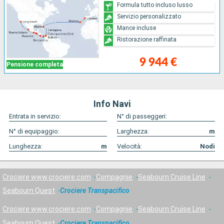
Formula tutto incluso lusso
Servizio personalizzato
Mance incluse
Ristorazione raffinata
9 944 €
Pensione completa
Info Navi
Entrata in servizio:
N° di passeggeri:
N° di equipaggio:
Larghezza:
m
Lunghezza:
m
Velocità:
Nodi
Crociere www.crociere.com
Compagnie
Seabourn Cruise Line
Seabourn Quest
Crociere Transpacifico
Crociere www.crociere.com
Compagnie
Seabourn Cruise Line
Seabourn Quest
Crociere Transpacifico